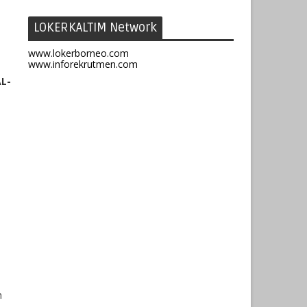
LOKERKALTIM Network
www.lokerborneo.com
www.inforekrutmen.com
L-
h