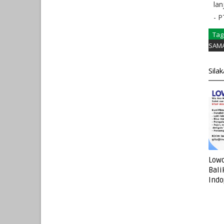
lan
- 
Tag
SAM
Sila
Lowo
Bali
Indo