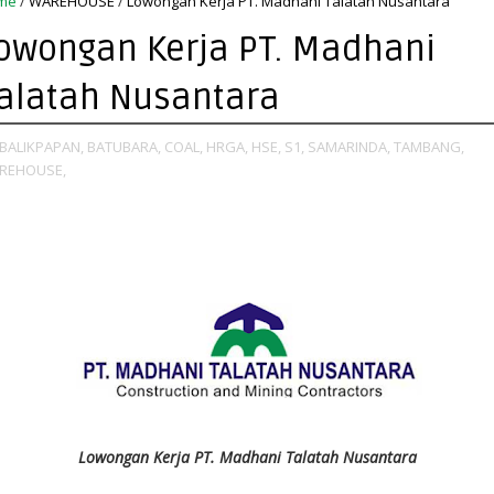
me
/
WAREHOUSE
/
Lowongan Kerja PT. Madhani Talatah Nusantara
owongan Kerja PT. Madhani
alatah Nusantara
BALIKPAPAN,
BATUBARA,
COAL,
HRGA,
HSE,
S1,
SAMARINDA,
TAMBANG,
REHOUSE,
Lowongan Kerja PT. Madhani Talatah Nusantara