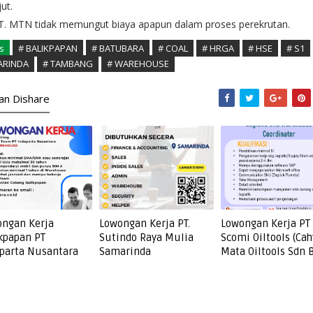
jut.
PT. MTN tidak memungut biaya apapun dalam proses perekrutan.
s
# BALIKPAPAN
# BATUBARA
# COAL
# HRGA
# HSE
# S1
ARINDA
# TAMBANG
# WAREHOUSE
kan Dishare
ngan Kerja
Lowongan Kerja PT.
Lowongan Kerja PT
kpapan PT
Sutindo Raya Mulia
Scomi Oiltools (Cah
parta Nusantara
Samarinda
Mata Oiltools Sdn 