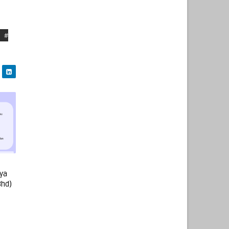
#
ya
Bhd)