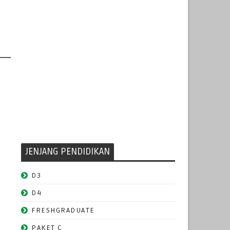
JENJANG PENDIDIKAN
D3
D4
FRESHGRADUATE
PAKET C