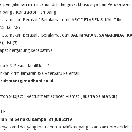
erpengalaman min 3 tahun di bidangnya, khususnya dari Perusahaan
mbang / Kontraktor Tambang
Di Utamakan Berasal / Beralamat dari JABODETABEK & KAL-TIM
2,3,4,6,7,8)
i Utamakan Berasal / Beralamat dari
BALIKPAPAN, SAMARINDA (KA
M)
, dst (5)
Dapat bergabung secepatnya
tarik & Sesuai Kualifikasi ?
ahkan kirim lamaran & CV terbaru ke email:
cruitment@madhani.co.id
toh Subject : Recruitment Officer_Alamat (Jakarta Selatan/dll)
TE :
klan ini berlaku sampai 31 Juli 2019
anya kandidat yang memenuhi Kualifikasi yang akan kami proses lebi