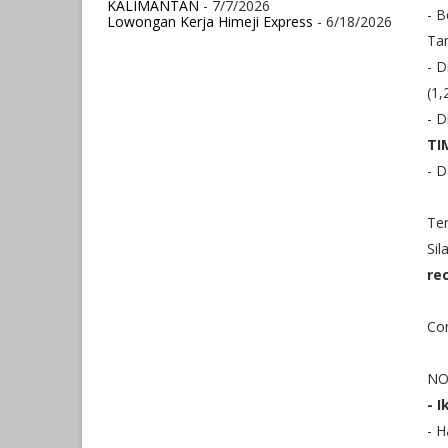
KALIMANTAN
- 7/7/2026
- B
Lowongan Kerja Himeji Express
- 6/18/2026
Ta
- 
(1,
- D
TI
- 
Ter
Sil
re
Con
NO
- I
- H