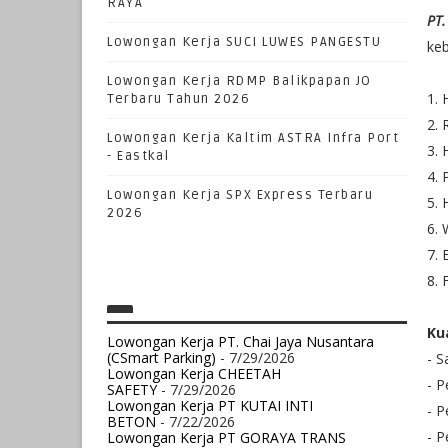
RAYA
PT.
Lowongan Kerja SUCI LUWES PANGESTU
keb
Lowongan Kerja RDMP Balikpapan JO
1. 
Terbaru Tahun 2026
2. 
Lowongan Kerja Kaltim ASTRA Infra Port
3. 
- Eastkal
4. 
Lowongan Kerja SPX Express Terbaru
5. 
2026
6.
7. 
8. 
Kua
Lowongan Kerja PT. Chai Jaya Nusantara
(CSmart Parking)
- 7/29/2026
- S
Lowongan Kerja CHEETAH
- P
SAFETY
- 7/29/2026
Lowongan Kerja PT KUTAI INTI
- P
BETON
- 7/22/2026
- 
Lowongan Kerja PT GORAYA TRANS