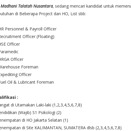
 Madhani Talatah Nusantara
,
sedang mencari kandidat untuk memen
utuhan di Beberapa Project dan HO, List sbb:
HR Personnel & Payroll Officer
Recruitment Officer (Floating)
HSE Officer
Paramedic
HRGA Officer
 Warehouse Foreman
Expediting Officer
Fuel Oil & Lubricant Foreman
lifikasi :
angat di Utamakan Laki-laki (1,2,3,4,5,6,7,8)
endidikan (Wajib) S1 Psikologi (2)
enempatan di HO Jakarta Selatan (1)
Penempatan di Site KALIMANTAN, SUMATERA dlsb (2,3,4,5,6,7,8)