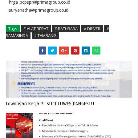
hrga_pcpspr@primagroup.co.id
suryanatha@primagroup.co.id
Tags
# ALAT BERAT
# BATUBARA
# DRIVER
#
SAMARINDA
# TAMBANG
Lowongan Kerja PT SUCI LUWES PANGESTU