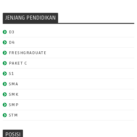
JENJANG PENDIDIKAN
D3
D4
FRESHGRADUATE
PAKET C
S1
SMA
SMK
SMP
STM
POSISI