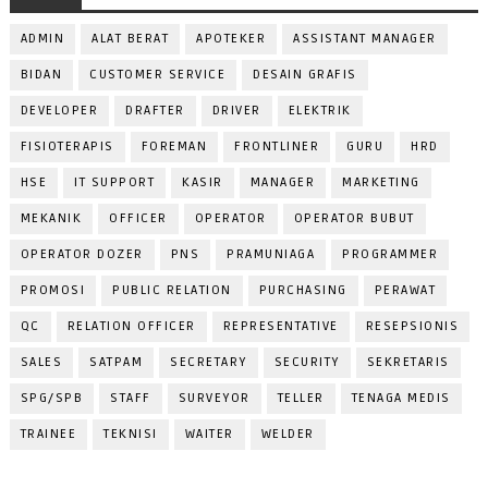
ADMIN
ALAT BERAT
APOTEKER
ASSISTANT MANAGER
BIDAN
CUSTOMER SERVICE
DESAIN GRAFIS
DEVELOPER
DRAFTER
DRIVER
ELEKTRIK
FISIOTERAPIS
FOREMAN
FRONTLINER
GURU
HRD
HSE
IT SUPPORT
KASIR
MANAGER
MARKETING
MEKANIK
OFFICER
OPERATOR
OPERATOR BUBUT
OPERATOR DOZER
PNS
PRAMUNIAGA
PROGRAMMER
PROMOSI
PUBLIC RELATION
PURCHASING
PERAWAT
QC
RELATION OFFICER
REPRESENTATIVE
RESEPSIONIS
SALES
SATPAM
SECRETARY
SECURITY
SEKRETARIS
SPG/SPB
STAFF
SURVEYOR
TELLER
TENAGA MEDIS
TRAINEE
TEKNISI
WAITER
WELDER