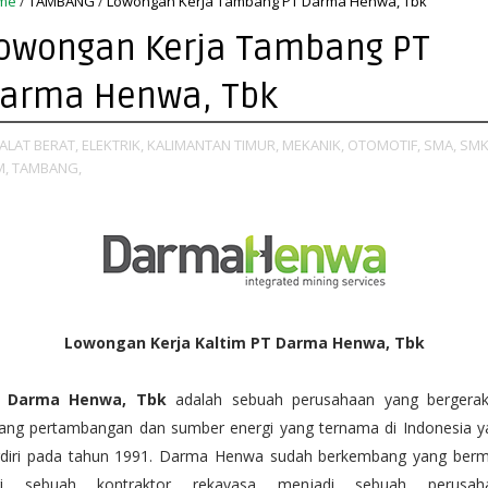
me
/
TAMBANG
/
Lowongan Kerja Tambang PT Darma Henwa, Tbk
owongan Kerja Tambang PT
arma Henwa, Tbk
ALAT BERAT,
ELEKTRIK,
KALIMANTAN TIMUR,
MEKANIK,
OTOMOTIF,
SMA,
SMK
M,
TAMBANG,
Lowongan Kerja Kaltim PT Darma Henwa, Tbk
 Darma Henwa, Tbk
adalah sebuah perusahaan yang bergerak
dang pertambangan dan sumber energi yang ternama di Indonesia y
rdiri pada tahun 1991. Darma Henwa sudah berkembang yang berm
ri sebuah kontraktor rekayasa menjadi sebuah perusah