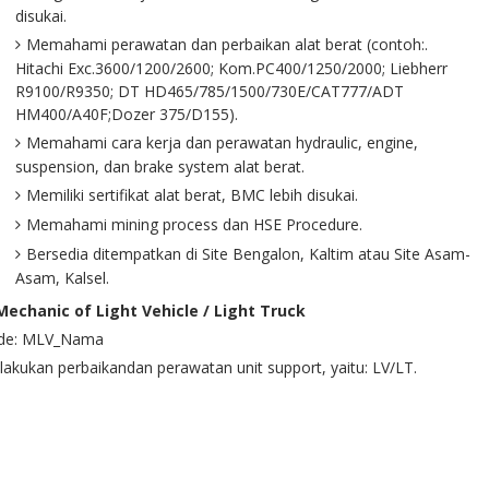
disukai.
Memahami perawatan dan perbaikan alat berat (contoh:.
Hitachi Exc.3600/1200/2600; Kom.PC400/1250/2000; Liebherr
R9100/R9350; DT HD465/785/1500/730E/CAT777/ADT
HM400/A40F;Dozer 375/D155).
Memahami cara kerja dan perawatan hydraulic, engine,
suspension, dan brake system alat berat.
Memiliki sertifikat alat berat, BMC lebih disukai.
Memahami mining process dan HSE Procedure.
Bersedia ditempatkan di Site Bengalon, Kaltim atau Site Asam-
Asam, Kalsel.
 Mechanic of Light Vehicle / Light Truck
de: MLV_Nama
akukan perbaikandan perawatan unit support, yaitu: LV/LT.