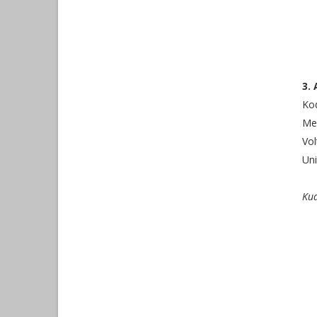
3. 
Ko
Mel
Vol
Uni
Kua