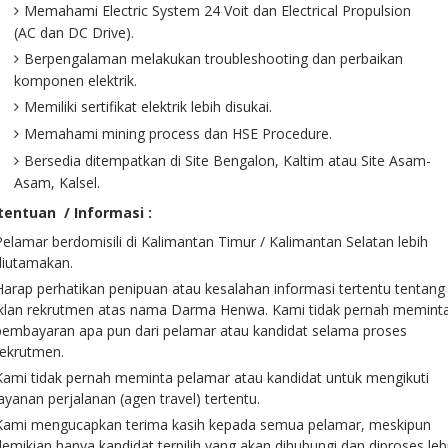
Memahami Electric System 24 Voit dan Electrical Propulsion
(AC dan DC Drive).
Berpengalaman melakukan troubleshooting dan perbaikan
komponen elektrik.
Memiliki sertifikat elektrik lebih disukai.
Memahami mining process dan HSE Procedure.
Bersedia ditempatkan di Site Bengalon, Kaltim atau Site Asam-
Asam, Kalsel.
tentuan / Informasi :
Pelamar berdomisili di Kalimantan Timur / Kalimantan Selatan lebih
diutamakan.
Harap perhatikan penipuan atau kesalahan informasi tertentu tentang
iklan rekrutmen atas nama Darma Henwa. Kami tidak pernah memint
pembayaran apa pun dari pelamar atau kandidat selama proses
rekrutmen.
Kami tidak pernah meminta pelamar atau kandidat untuk mengikuti
layanan perjalanan (agen travel) tertentu.
Kami mengucapkan terima kasih kepada semua pelamar, meskipun
demikian hanya kandidat terpilih yang akan dihubungi dan diproses leb