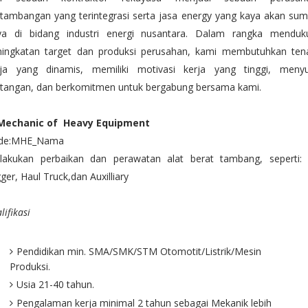
tambangan yang terintegrasi serta jasa energy yang kaya akan sum
ya di bidang industri energi nusantara. Dalam rangka menduk
ningkatan target dan produksi perusahan, kami membutuhkan ten
rja yang dinamis, memiliki motivasi kerja yang tinggi, menyu
ntangan, dan berkomitmen untuk bergabung bersama kami.
 Mechanic of Heavy Equipment
de:MHE_Nama
lakukan perbaikan dan perawatan alat berat tambang, seperti: 
ger, Haul Truck,dan Auxilliary
lifikasi
Pendidikan min. SMA/SMK/STM Otomotit/Listrik/Mesin
Produksi.
Usia 21-40 tahun.
Pengalaman kerja minimal 2 tahun sebagai Mekanik lebih