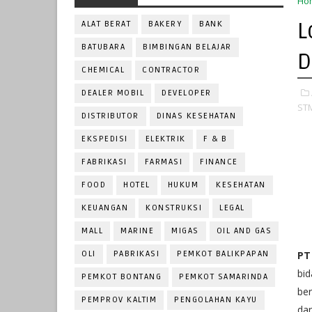
Ho
L
ALAT BERAT
BAKERY
BANK
BATUBARA
BIMBINGAN BELAJAR
D
CHEMICAL
CONTRACTOR
DEALER MOBIL
DEVELOPER
ST
DISTRIBUTOR
DINAS KESEHATAN
EKSPEDISI
ELEKTRIK
F & B
FABRIKASI
FARMASI
FINANCE
FOOD
HOTEL
HUKUM
KESEHATAN
KEUANGAN
KONSTRUKSI
LEGAL
MALL
MARINE
MIGAS
OIL AND GAS
OLI
PABRIKASI
PEMKOT BALIKPAPAN
PT
bi
PEMKOT BONTANG
PEMKOT SAMARINDA
be
PEMPROV KALTIM
PENGOLAHAN KAYU
da