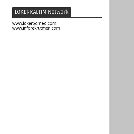
LOKERKALTIM Network
www.lokerborneo.com
www.inforekrutmen.com