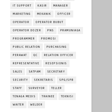
IT SUPPORT
KASIR
MANAGER
MARKETING
MEKANIK
OFFICER
OPERATOR
OPERATOR BUBUT
OPERATOR DOZER
PNS
PRAMUNIAGA
PROGRAMMER
PROMOSI
PUBLIC RELATION
PURCHASING
PERAWAT
QC
RELATION OFFICER
REPRESENTATIVE
RESEPSIONIS
SALES
SATPAM
SECRETARY
SECURITY
SEKRETARIS
SPG/SPB
STAFF
SURVEYOR
TELLER
TENAGA MEDIS
TRAINEE
TEKNISI
WAITER
WELDER