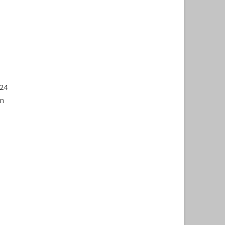
 24
on