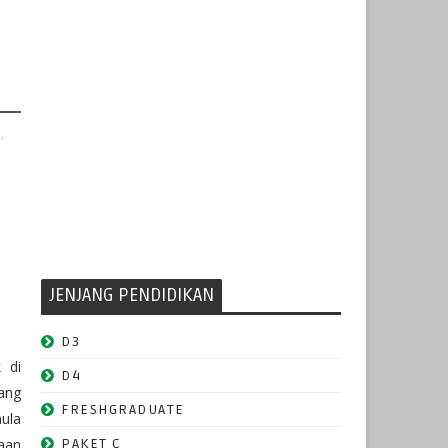
,
JENJANG PENDIDIKAN
D3
 di
D4
ang
FRESHGRADUATE
ula
aan
PAKET C