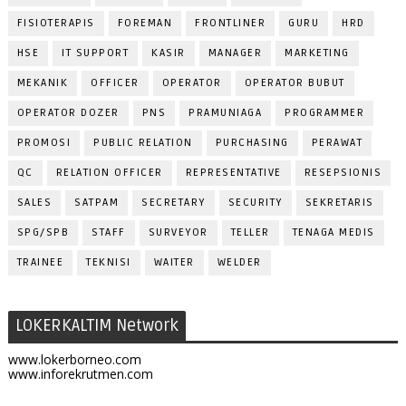
FISIOTERAPIS
FOREMAN
FRONTLINER
GURU
HRD
HSE
IT SUPPORT
KASIR
MANAGER
MARKETING
MEKANIK
OFFICER
OPERATOR
OPERATOR BUBUT
OPERATOR DOZER
PNS
PRAMUNIAGA
PROGRAMMER
PROMOSI
PUBLIC RELATION
PURCHASING
PERAWAT
QC
RELATION OFFICER
REPRESENTATIVE
RESEPSIONIS
SALES
SATPAM
SECRETARY
SECURITY
SEKRETARIS
SPG/SPB
STAFF
SURVEYOR
TELLER
TENAGA MEDIS
TRAINEE
TEKNISI
WAITER
WELDER
LOKERKALTIM Network
www.lokerborneo.com
www.inforekrutmen.com