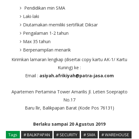
Pendidikan min SMA
Laki-laki
Diutamakan memiliki sertifikat Diksar
Pengalaman 1-2 tahun
Max 35 tahun
Berpenampilan menarik
Kirimkan lamaran lengkap (disertai copy kartu AK-1/ Kartu
Kuning) ke :
Email :
asiyah.afrikiyah@patra-jasa.com
Apartemen Pertamina Tower Amarilis Jl. Letien Soeprapto
No.17
Baru llir, Balikpapan Barat (Kode Pos 76131)
Berlaku sampai 20 Agustus 2019
Tags
# BALIKPAPAN
# SECURITY
# SMA
# WAREHOUSE