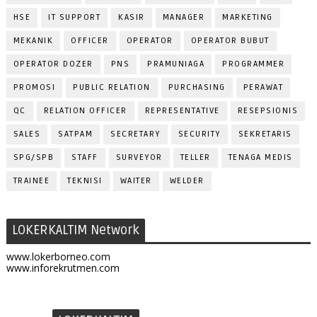
HSE
IT SUPPORT
KASIR
MANAGER
MARKETING
MEKANIK
OFFICER
OPERATOR
OPERATOR BUBUT
OPERATOR DOZER
PNS
PRAMUNIAGA
PROGRAMMER
PROMOSI
PUBLIC RELATION
PURCHASING
PERAWAT
QC
RELATION OFFICER
REPRESENTATIVE
RESEPSIONIS
SALES
SATPAM
SECRETARY
SECURITY
SEKRETARIS
SPG/SPB
STAFF
SURVEYOR
TELLER
TENAGA MEDIS
TRAINEE
TEKNISI
WAITER
WELDER
LOKERKALTIM Network
www.lokerborneo.com
www.inforekrutmen.com