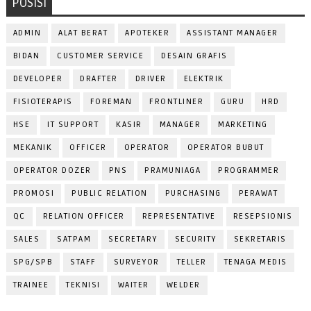
POSISI
ADMIN
ALAT BERAT
APOTEKER
ASSISTANT MANAGER
BIDAN
CUSTOMER SERVICE
DESAIN GRAFIS
DEVELOPER
DRAFTER
DRIVER
ELEKTRIK
FISIOTERAPIS
FOREMAN
FRONTLINER
GURU
HRD
HSE
IT SUPPORT
KASIR
MANAGER
MARKETING
MEKANIK
OFFICER
OPERATOR
OPERATOR BUBUT
OPERATOR DOZER
PNS
PRAMUNIAGA
PROGRAMMER
PROMOSI
PUBLIC RELATION
PURCHASING
PERAWAT
QC
RELATION OFFICER
REPRESENTATIVE
RESEPSIONIS
SALES
SATPAM
SECRETARY
SECURITY
SEKRETARIS
SPG/SPB
STAFF
SURVEYOR
TELLER
TENAGA MEDIS
TRAINEE
TEKNISI
WAITER
WELDER