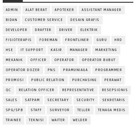
ADMIN
ALAT BERAT
APOTEKER
ASSISTANT MANAGER
BIDAN
CUSTOMER SERVICE
DESAIN GRAFIS
DEVELOPER
DRAFTER
DRIVER
ELEKTRIK
FISIOTERAPIS
FOREMAN
FRONTLINER
GURU
HRD
HSE
IT SUPPORT
KASIR
MANAGER
MARKETING
MEKANIK
OFFICER
OPERATOR
OPERATOR BUBUT
OPERATOR DOZER
PNS
PRAMUNIAGA
PROGRAMMER
PROMOSI
PUBLIC RELATION
PURCHASING
PERAWAT
QC
RELATION OFFICER
REPRESENTATIVE
RESEPSIONIS
SALES
SATPAM
SECRETARY
SECURITY
SEKRETARIS
SPG/SPB
STAFF
SURVEYOR
TELLER
TENAGA MEDIS
TRAINEE
TEKNISI
WAITER
WELDER