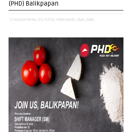
(PHD) Balikpapan
BALIKPAPAN,
D3,
FOOD,
MAKANAN,
SMA,
SMK,