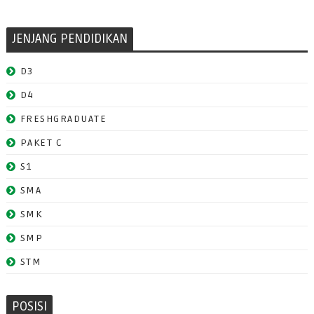
JENJANG PENDIDIKAN
D3
D4
FRESHGRADUATE
PAKET C
S1
SMA
SMK
SMP
STM
POSISI