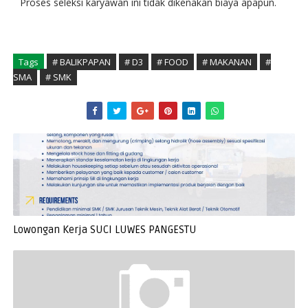
Proses seleksi karyawan ini tidak dikenakan biaya apapun.
Tags
# BALIKPAPAN
# D3
# FOOD
# MAKANAN
#
SMA
# SMK
Lowongan Kerja SUCI LUWES PANGESTU