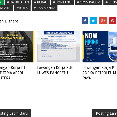
s
# BALIKPAPAN
# BERAU
# BONTANG
# CPNS KALTIM
# CPNS
IM 2019
# KUTAI
# SAMARINDA
kan Dishare
ngan Kerja PT
Lowongan Kerja SUCI
Lowongan Kerja PT
TITAMA ABADI
LUWES PANGESTU
ANGKA PETROLEUM
AHTERA
RAYA
sting Lebih Baru
Posting La