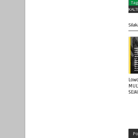
Tag
KALT
Sila
Lowo
MUL
SEJ
Po