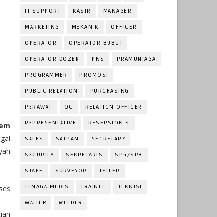
IT SUPPORT
KASIR
MANAGER
MARKETING
MEKANIK
OFFICER
OPERATOR
OPERATOR BUBUT
OPERATOR DOZER
PNS
PRAMUNIAGA
PROGRAMMER
PROMOSI
PUBLIC RELATION
PURCHASING
PERAWAT
QC
RELATION OFFICER
REPRESENTATIVE
RESEPSIONIS
tem
agai
SALES
SATPAM
SECRETARY
yah
SECURITY
SEKRETARIS
SPG/SPB
STAFF
SURVEYOR
TELLER
TENAGA MEDIS
TRAINEE
TEKNISI
ses
WAITER
WELDER
gian