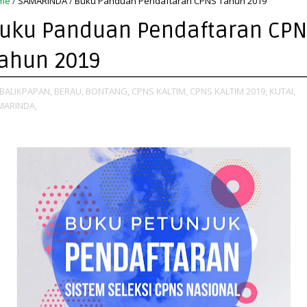
me
/
SAMARINDA
/
Buku Panduan Pendaftaran CPNS Tahun 2019
uku Panduan Pendaftaran CPN
ahun 2019
BALIKPAPAN,
BERAU,
BONTANG,
CPNS KALTIM,
CPNS KALTIM 2019,
KUTAI,
MARINDA,