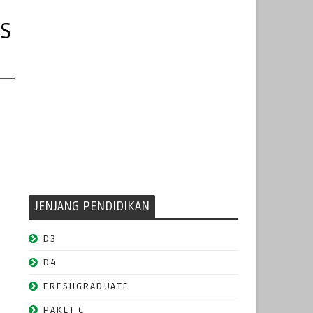
S
JENJANG PENDIDIKAN
D3
D4
FRESHGRADUATE
PAKET C