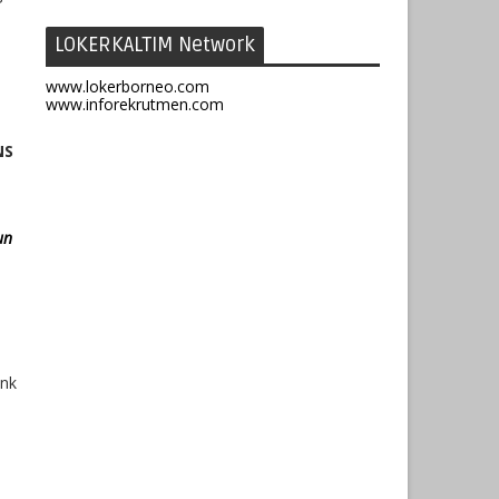
LOKERKALTIM Network
www.lokerborneo.com
www.inforekrutmen.com
NS
un
ink