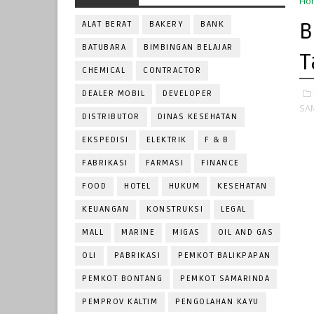
Ho
B
ALAT BERAT
BAKERY
BANK
BATUBARA
BIMBINGAN BELAJAR
T
CHEMICAL
CONTRACTOR
DEALER MOBIL
DEVELOPER
SA
DISTRIBUTOR
DINAS KESEHATAN
EKSPEDISI
ELEKTRIK
F & B
FABRIKASI
FARMASI
FINANCE
FOOD
HOTEL
HUKUM
KESEHATAN
KEUANGAN
KONSTRUKSI
LEGAL
MALL
MARINE
MIGAS
OIL AND GAS
OLI
PABRIKASI
PEMKOT BALIKPAPAN
PEMKOT BONTANG
PEMKOT SAMARINDA
PEMPROV KALTIM
PENGOLAHAN KAYU