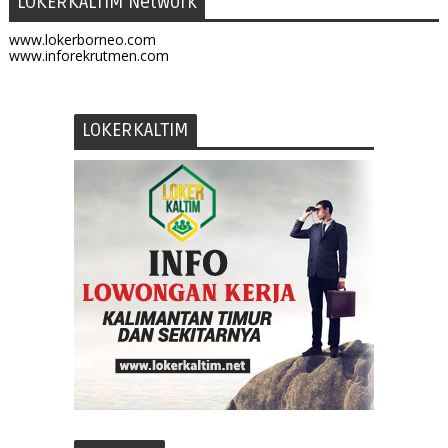
LOKERKALTIM Network
www.lokerborneo.com
www.inforekrutmen.com
LOKERKALTIM