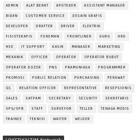
ADMIN
ALAT BERAT
APOTEKER
ASSISTANT MANAGER
BIDAN
CUSTOMER SERVICE
DESAIN GRAFIS
DEVELOPER
DRAFTER
DRIVER
ELEKTRIK
FISIOTERAPIS
FOREMAN
FRONTLINER
GURU
HRD
HSE
IT SUPPORT
KASIR
MANAGER
MARKETING
MEKANIK
OFFICER
OPERATOR
OPERATOR BUBUT
OPERATOR DOZER
PNS
PRAMUNIAGA
PROGRAMMER
PROMOSI
PUBLIC RELATION
PURCHASING
PERAWAT
QC
RELATION OFFICER
REPRESENTATIVE
RESEPSIONIS
SALES
SATPAM
SECRETARY
SECURITY
SEKRETARIS
SPG/SPB
STAFF
SURVEYOR
TELLER
TENAGA MEDIS
TRAINEE
TEKNISI
WAITER
WELDER