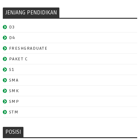
JENJANG PENDIDIKAN
D3
D4
FRESHGRADUATE
PAKET C
S1
SMA
SMK
SMP
STM
POSISI