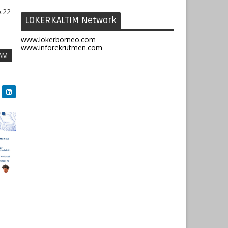
.22
LOKERKALTIM Network
www.lokerborneo.com
www.inforekrutmen.com
JAM