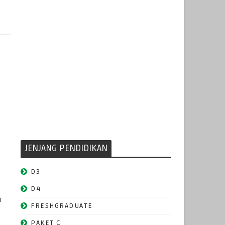
JENJANG PENDIDIKAN
D3
D4
i
FRESHGRADUATE
PAKET C