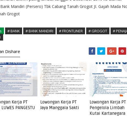
Bank Mandiri (Persero) Tbk Cabang Tanah Grogot JI. Gajah Mada No
nah Grogot
s
# BANK
# BANK MANDIRI
# FRONTLINER
# GROGOT
# PENA
1
kan Dishare
ngan Kerja PT
Lowongan Kerja PT
Lowongan Kerja PT
I LUWES PANGESTU
Jaya Manggala Sakti
Pengelola Limbah
Kutai Kartanegara