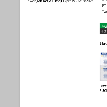
Lowongan Kerja Himeji Express
- 6/18/2026
PT 
Ta
Tag
# S
Sila
Lowo
SUC