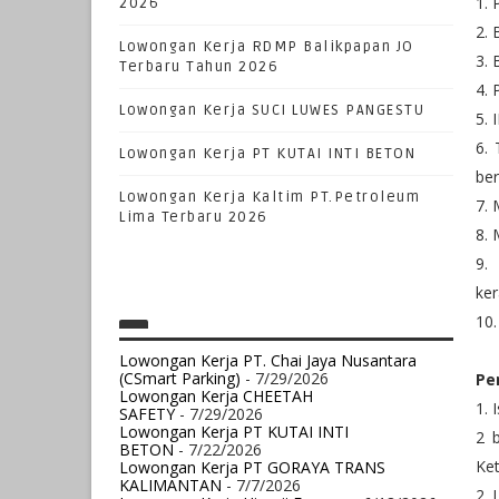
1.
2026
2.
Lowongan Kerja RDMP Balikpapan JO
3.
Terbaru Tahun 2026
4. 
Lowongan Kerja SUCI LUWES PANGESTU
5. 
6.
Lowongan Kerja PT KUTAI INTI BETON
be
Lowongan Kerja Kaltim PT.Petroleum
7. 
Lima Terbaru 2026
8.
9.
ker
10.
Lowongan Kerja PT. Chai Jaya Nusantara
(CSmart Parking)
- 7/29/2026
Pe
Lowongan Kerja CHEETAH
1. 
SAFETY
- 7/29/2026
Lowongan Kerja PT KUTAI INTI
2 b
BETON
- 7/22/2026
Ke
Lowongan Kerja PT GORAYA TRANS
KALIMANTAN
- 7/7/2026
2. 