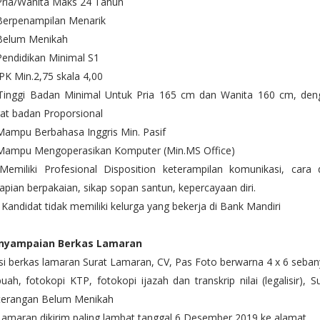
 Pria/Wanita Maks 24 Tahun
 Berpenampilan Menarik
 Belum Menikah
Pendidikan Minimal S1
IPK Min.2,75 skala 4,00
 Tinggi Badan Minimal Untuk Pria 165 cm dan Wanita 160 cm, den
rat badan Proporsional
Mampu Berbahasa Inggris Min. Pasif
 Mampu Mengoperasikan Komputer (Min.MS Office)
 Memiliki Profesional Disposition keterampilan komunikasi, cara 
apian berpakaian, sikap sopan santun, kepercayaan diri.
 Kandidat tidak memiliki kelurga yang bekerja di Bank Mandiri
nyampaian Berkas Lamaran
Isi berkas lamaran Surat Lamaran, CV, Pas Foto berwarna 4 x 6 seba
uah, fotokopi KTP, fotokopi ijazah dan transkrip nilai (legalisir), S
terangan Belum Menikah
Lamaran dikirim paling lambat tanggal 6 Desember 2019 ke alamat