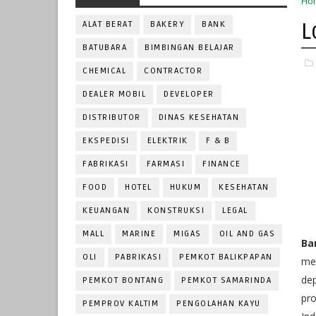
Ho
L
ALAT BERAT
BAKERY
BANK
BATUBARA
BIMBINGAN BELAJAR
CHEMICAL
CONTRACTOR
DEALER MOBIL
DEVELOPER
DISTRIBUTOR
DINAS KESEHATAN
EKSPEDISI
ELEKTRIK
F & B
FABRIKASI
FARMASI
FINANCE
FOOD
HOTEL
HUKUM
KESEHATAN
KEUANGAN
KONSTRUKSI
LEGAL
MALL
MARINE
MIGAS
OIL AND GAS
Ba
OLI
PABRIKASI
PEMKOT BALIKPAPAN
mer
dep
PEMKOT BONTANG
PEMKOT SAMARINDA
pro
PEMPROV KALTIM
PENGOLAHAN KAYU