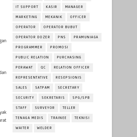
IT SUPPORT
KASIR
MANAGER
MARKETING
MEKANIK
OFFICER
OPERATOR
OPERATOR BUBUT
OPERATOR DOZER
PNS
PRAMUNIAGA
gan
PROGRAMMER
PROMOSI
PUBLIC RELATION
PURCHASING
PERAWAT
QC
RELATION OFFICER
dan
REPRESENTATIVE
RESEPSIONIS
SALES
SATPAM
SECRETARY
SECURITY
SEKRETARIS
SPG/SPB
STAFF
SURVEYOR
TELLER
nyak
TENAGA MEDIS
TRAINEE
TEKNISI
urat
WAITER
WELDER