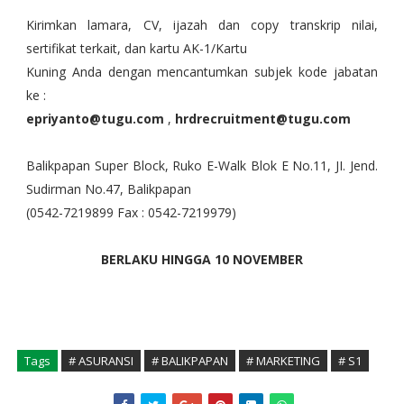
Kirimkan lamara, CV, ijazah dan copy transkrip nilai,
sertifikat terkait, dan kartu AK-1/Kartu
Kuning Anda dengan mencantumkan subjek kode jabatan
ke :
epriyanto@tugu.com
,
hrdrecruitment@tugu.com
Balikpapan Super Block, Ruko E-Walk Blok E No.11, JI. Jend.
Sudirman No.47, Balikpapan
(0542-7219899 Fax : 0542-7219979)
BERLAKU HINGGA 10 NOVEMBER
Tags
# ASURANSI
# BALIKPAPAN
# MARKETING
# S1