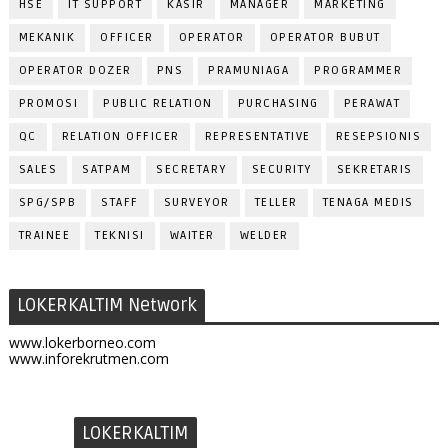
HSE
IT SUPPORT
KASIR
MANAGER
MARKETING
MEKANIK
OFFICER
OPERATOR
OPERATOR BUBUT
OPERATOR DOZER
PNS
PRAMUNIAGA
PROGRAMMER
PROMOSI
PUBLIC RELATION
PURCHASING
PERAWAT
QC
RELATION OFFICER
REPRESENTATIVE
RESEPSIONIS
SALES
SATPAM
SECRETARY
SECURITY
SEKRETARIS
SPG/SPB
STAFF
SURVEYOR
TELLER
TENAGA MEDIS
TRAINEE
TEKNISI
WAITER
WELDER
LOKERKALTIM Network
www.lokerborneo.com
www.inforekrutmen.com
LOKERKALTIM