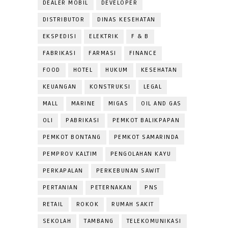
DEALER MOBIL
DEVELOPER
DISTRIBUTOR
DINAS KESEHATAN
EKSPEDISI
ELEKTRIK
F & B
FABRIKASI
FARMASI
FINANCE
FOOD
HOTEL
HUKUM
KESEHATAN
KEUANGAN
KONSTRUKSI
LEGAL
MALL
MARINE
MIGAS
OIL AND GAS
OLI
PABRIKASI
PEMKOT BALIKPAPAN
PEMKOT BONTANG
PEMKOT SAMARINDA
PEMPROV KALTIM
PENGOLAHAN KAYU
PERKAPALAN
PERKEBUNAN SAWIT
PERTANIAN
PETERNAKAN
PNS
RETAIL
ROKOK
RUMAH SAKIT
SEKOLAH
TAMBANG
TELEKOMUNIKASI