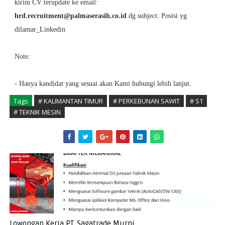
kirim CV terupdate ke email:
hrd.recruitment@palmaserasih.co.id
dg subject: Posisi yg
dilamar_Linkedin
Note:
- Hanya kandidat yang sesuai akan Kami hubungi lebih lanjut.
Tags
# KALIMANTAN TIMUR
# PERKEBUNAN SAWIT
# S1
# TEKNIK MESIN
Lowongan Kerja PT. Sagatrade Murni