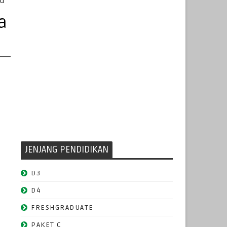
ru
a
JENJANG PENDIDIKAN
D3
D4
FRESHGRADUATE
PAKET C