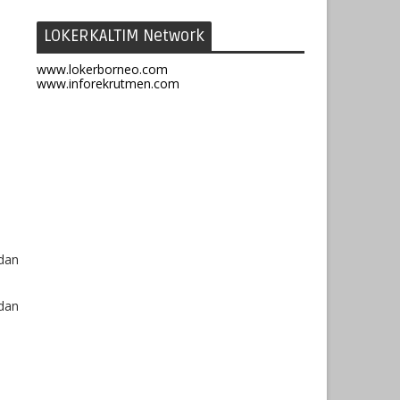
LOKERKALTIM Network
www.lokerborneo.com
www.inforekrutmen.com
dan
dan