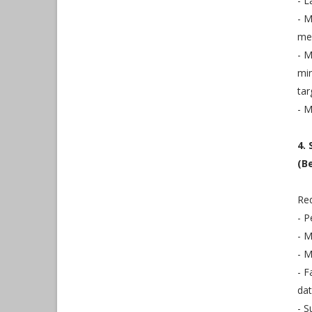
- L
- M
men
- 
min
tar
- M
4.
(B
Re
- P
- M
- M
- F
dat
- S