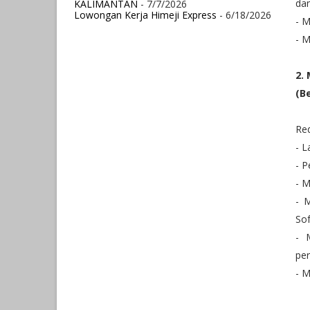
da
KALIMANTAN
- 7/7/2026
Lowongan Kerja Himeji Express
- 6/18/2026
- M
- M
2.
(B
Re
- L
- 
- M
- 
Sof
- 
pe
- 