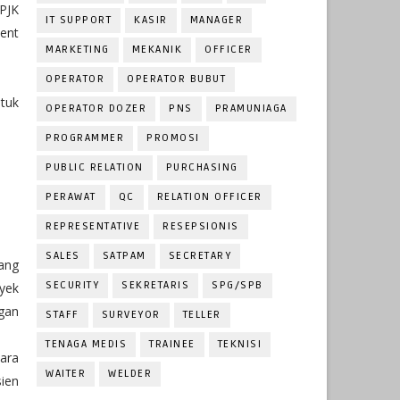
LPJK
IT SUPPORT
KASIR
MANAGER
ent
MARKETING
MEKANIK
OFFICER
OPERATOR
OPERATOR BUBUT
tuk
OPERATOR DOZER
PNS
PRAMUNIAGA
PROGRAMMER
PROMOSI
PUBLIC RELATION
PURCHASING
PERAWAT
QC
RELATION OFFICER
REPRESENTATIVE
RESEPSIONIS
SALES
SATPAM
SECRETARY
ang
SECURITY
SEKRETARIS
SPG/SPB
yek
gan
STAFF
SURVEYOR
TELLER
TENAGA MEDIS
TRAINEE
TEKNISI
bara
WAITER
WELDER
ien