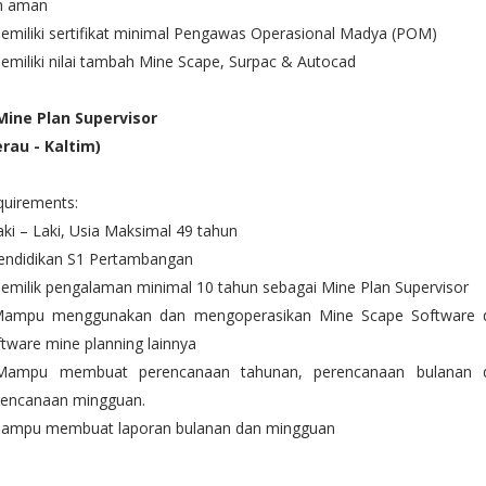
n aman
emiliki sertifikat minimal Pengawas Operasional Madya (POM)
emiliki nilai tambah Mine Scape, Surpac & Autocad
 Mine Plan Supervisor
erau - Kaltim)
quirements:
aki – Laki, Usia Maksimal 49 tahun
Pendidikan S1 Pertambangan
emilik pengalaman minimal 10 tahun sebagai Mine Plan Supervisor
Mampu menggunakan dan mengoperasikan Mine Scape Software 
tware mine planning lainnya
Mampu membuat perencanaan tahunan, perencanaan bulanan 
rencanaan mingguan.
Mampu membuat laporan bulanan dan mingguan