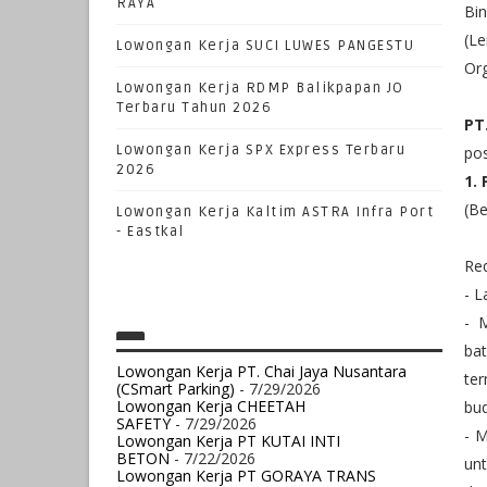
RAYA
Bin
(L
Lowongan Kerja SUCI LUWES PANGESTU
Org
Lowongan Kerja RDMP Balikpapan JO
Terbaru Tahun 2026
PT
Lowongan Kerja SPX Express Terbaru
pos
2026
1.
(Be
Lowongan Kerja Kaltim ASTRA Infra Port
- Eastkal
Re
- L
- 
ba
Lowongan Kerja PT. Chai Jaya Nusantara
te
(CSmart Parking)
- 7/29/2026
Lowongan Kerja CHEETAH
bu
SAFETY
- 7/29/2026
- M
Lowongan Kerja PT KUTAI INTI
BETON
- 7/22/2026
unt
Lowongan Kerja PT GORAYA TRANS