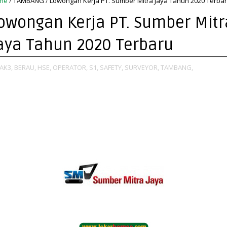
me
/
TAMBANG
/
Lowongan Kerja PT. Sumber Mitra Jaya Tahun 2020 Terba
owongan Kerja PT. Sumber Mitr
aya Tahun 2020 Terbaru
AK3,
BERAU,
HSE,
OPERATOR,
S1,
SAFETY,
SURVEYOR,
TAMBANG,