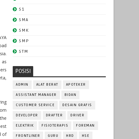
S1
SMA
SMK
AYA
SMP
road
STM
sia.
s as
pers
POSISI
ta,
ADMIN
ALAT BERAT
APOTEKER
ASSISTANT MANAGER
BIDAN
ring
CUSTOMER SERVICE
DESAIN GRAFIS
from
DEVELOPER
DRAFTER
DRIVER
the
hest
ELEKTRIK
FISIOTERAPIS
FOREMAN
l of
FRONTLINER
GURU
HRD
HSE