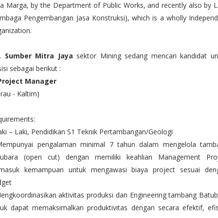
a Marga, by the Department of Public Works, and recently also by 
embaga Pengembangan Jasa Konstruksi), which is a wholly Independ
anization.
. Sumber Mitra Jaya
sektor Mining sedang mencari kandidat un
isi sebagai berikut :
 Project Manager
rau - Kaltim)
quirements:
aki – Laki, Pendidikan S1 Teknik Pertambangan/Geologi
Mempunyai pengalaman minimal 7 tahun dalam mengelola tamb
tubara (open cut) dengan memiliki keahlian Management Pro
rmasuk kemampuan untuk mengawasi biaya project sesuai den
dget
engkoordinasikan aktivitas produksi dan Engineering tambang Batu
uk dapat memaksimalkan produktivitas dengan secara efektif, efis