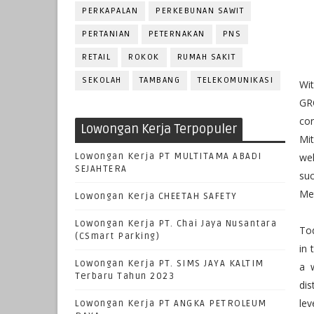
PERKAPALAN
PERKEBUNAN SAWIT
PERTANIAN
PETERNAKAN
PNS
RETAIL
ROKOK
RUMAH SAKIT
SEKOLAH
TAMBANG
TELEKOMUNIKASI
Wi
GRO
con
Lowongan Kerja Terpopuler
Mit
Lowongan Kerja PT MULTITAMA ABADI
wel
SEJAHTERA
su
Met
Lowongan Kerja CHEETAH SAFETY
Lowongan Kerja PT. Chai Jaya Nusantara
Tod
(CSmart Parking)
in 
Lowongan Kerja PT. SIMS JAYA KALTIM
a w
Terbaru Tahun 2023
dis
lev
Lowongan Kerja PT ANGKA PETROLEUM