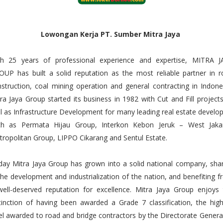
Lowongan Kerja PT. Sumber Mitra Jaya
th 25 years of professional experience and expertise, MITRA J
UP has built a solid reputation as the most reliable partner in 
struction, coal mining operation and general contracting in Indone
ra Jaya Group started its business in 1982 with Cut and Fill project
l as Infrastructure Development for many leading real estate develo
ch as Permata Hijau Group, Interkon Kebon Jeruk – West Jakar
ropolitan Group, LIPPO Cikarang and Sentul Estate.
ay Mitra Jaya Group has grown into a solid national company, sha
the development and industrialization of the nation, and benefiting 
ell-deserved reputation for excellence. Mitra Jaya Group enjoys 
tinction of having been awarded a Grade 7 classification, the hig
el awarded to road and bridge contractors by the Directorate Genera