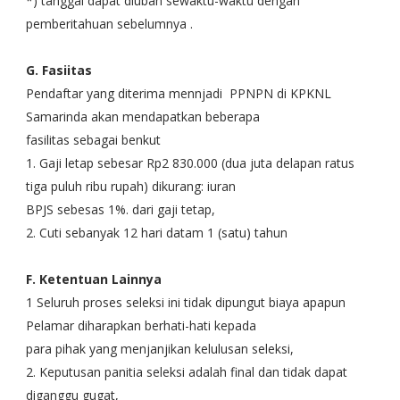
*) tanggal dapat diubah sewaktu-waktu dengan
pemberitahuan sebelumnya .
G. Fasiitas
Pendaftar yang diterima mennjadi PPNPN di KPKNL
Samarinda akan mendapatkan beberapa
fasilitas sebagai benkut
1. Gaji letap sebesar Rp2 830.000 (dua juta delapan ratus
tiga puluh ribu rupah) dikurang: iuran
BPJS sebesas 1%. dari gaji tetap,
2. Cuti sebanyak 12 hari datam 1 (satu) tahun
F. Ketentuan Lainnya
1 Seluruh proses seleksi ini tidak dipungut biaya apapun
Pelamar diharapkan berhati-hati kepada
para pihak yang menjanjikan kelulusan seleksi,
2. Keputusan panitia seleksi adalah final dan tidak dapat
diganggu gugat,