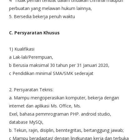
4° Tidak pernah terlibat dalam tindakan criminal maupun
perbuatan yang melawan hukum lainnya,
5. Bersedia bekerja penuh waktu
C. Persyaratan Khusus
1) Kualifikasi
a Lak-lali/Perempuan,
b Berusia maksimal 30 tahun per 31 Januari 2020,
c Pendidikan minimal SMA/SMK sederajat
2. Persyaratan Teknis:
a. Mampu mengoperasikan komputer, bekerja dengan
internet dan aplikasi Ms. Office, Ms.
Exel, bahasa pemmrograman PHP. android studio,
database MySQi,
b. Tekun, rajin, disiplin, benntegritas, bertanggung jawab;
c Mampu beradaptas! dengan lingkungan kerja dan terbuka