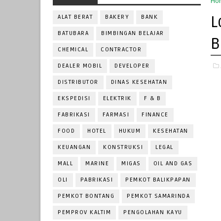
Ho
L
ALAT BERAT
BAKERY
BANK
BATUBARA
BIMBINGAN BELAJAR
B
CHEMICAL
CONTRACTOR
DEALER MOBIL
DEVELOPER
DISTRIBUTOR
DINAS KESEHATAN
EKSPEDISI
ELEKTRIK
F & B
FABRIKASI
FARMASI
FINANCE
FOOD
HOTEL
HUKUM
KESEHATAN
KEUANGAN
KONSTRUKSI
LEGAL
MALL
MARINE
MIGAS
OIL AND GAS
OLI
PABRIKASI
PEMKOT BALIKPAPAN
PEMKOT BONTANG
PEMKOT SAMARINDA
PEMPROV KALTIM
PENGOLAHAN KAYU