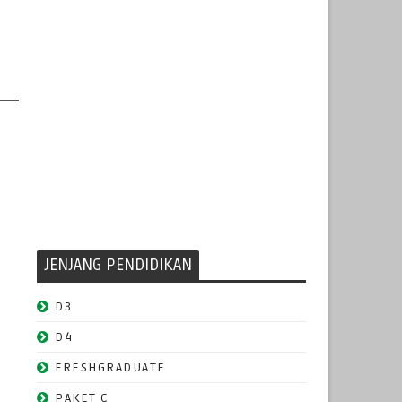
JENJANG PENDIDIKAN
D3
D4
FRESHGRADUATE
PAKET C