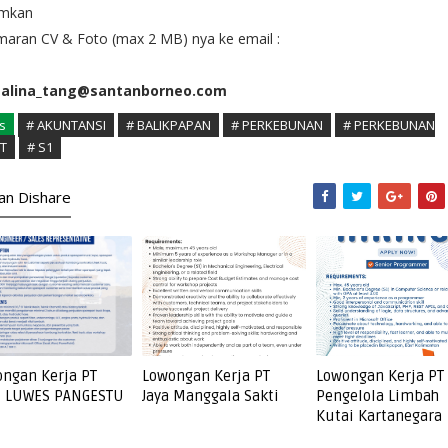
imkan
aran CV & Foto (max 2 MB) nya ke email :
salina_tang@santanborneo.com
s
# AKUNTANSI
# BALIKPAPAN
# PERKEBUNAN
# PERKEBUNAN
T
# S1
kan Dishare
ngan Kerja PT
Lowongan Kerja PT
Lowongan Kerja PT
I LUWES PANGESTU
Jaya Manggala Sakti
Pengelola Limbah
Kutai Kartanegara