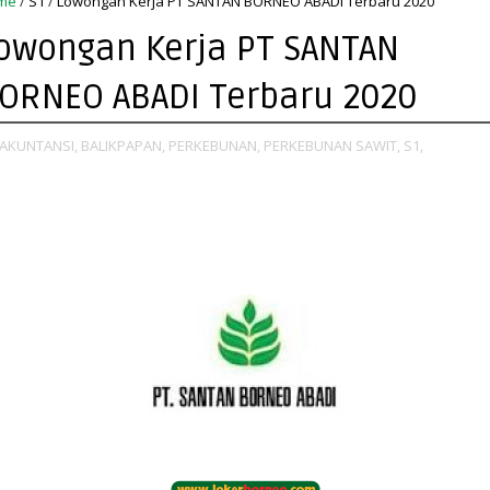
me
/
S1
/
Lowongan Kerja PT SANTAN BORNEO ABADI Terbaru 2020
owongan Kerja PT SANTAN
ORNEO ABADI Terbaru 2020
AKUNTANSI,
BALIKPAPAN,
PERKEBUNAN,
PERKEBUNAN SAWIT,
S1,