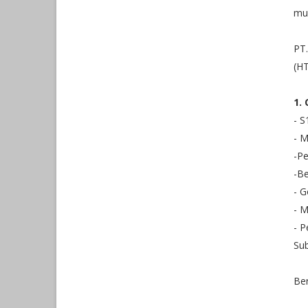
mu
PT
(HT
1.
- S
- M
-Pe
-Be
- G
- M
- P
Sub
Ber