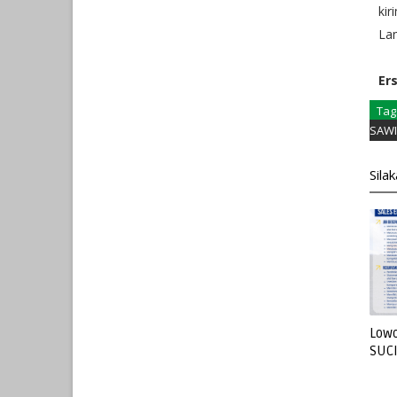
kir
Lam
Er
Tag
SAWI
Sila
Lowo
SUC