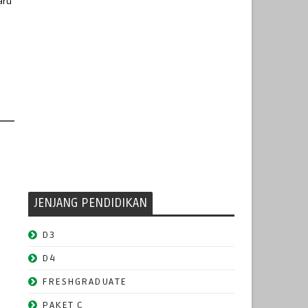
aru
JENJANG PENDIDIKAN
D3
D4
FRESHGRADUATE
PAKET C