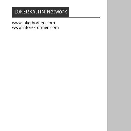
LOKERKALTIM Network
www.lokerborneo.com
www.inforekrutmen.com