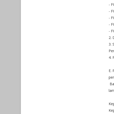
- F
- F
- F
- 
- 
2. 
3. 
Pem
4. 
E. 
per
Bal
lam
Kep
Kep