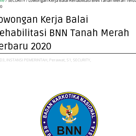
me
/
SECURITY
/
Lowongan Kerja Balai Rehabilitasi BNN Tanah Merah Terb
0
owongan Kerja Balai
ehabilitasi BNN Tanah Merah
erbaru 2020
D3,
INSTANSI PEMERINTAH,
Perawat,
S1,
SECURITY,