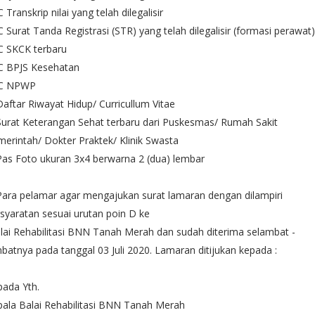
C Transkrip nilai yang telah dilegalisir
C Surat Tanda Registrasi (STR) yang telah dilegalisir (formasi perawat)
C SKCK terbaru
FC BPJS Kesehatan
FC NPWP
Daftar Riwayat Hidup/ Curricullum Vitae
Surat Keterangan Sehat terbaru dari Puskesmas/ Rumah Sakit
erintah/ Dokter Praktek/ Klinik Swasta
Pas Foto ukuran 3x4 berwarna 2 (dua) lembar
Para pelamar agar mengajukan surat lamaran dengan dilampiri
syaratan sesuai urutan poin D ke
ai Rehabilitasi BNN Tanah Merah dan sudah diterima selambat -
batnya pada tanggal 03 Juli 2020. Lamaran ditijukan kepada :
ada Yth.
ala Balai Rehabilitasi BNN Tanah Merah