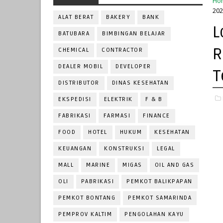
Ho
202
ALAT BERAT
BAKERY
BANK
L
BATUBARA
BIMBINGAN BELAJAR
R
CHEMICAL
CONTRACTOR
DEALER MOBIL
DEVELOPER
T
DISTRIBUTOR
DINAS KESEHATAN
EKSPEDISI
ELEKTRIK
F & B
FABRIKASI
FARMASI
FINANCE
FOOD
HOTEL
HUKUM
KESEHATAN
KEUANGAN
KONSTRUKSI
LEGAL
MALL
MARINE
MIGAS
OIL AND GAS
OLI
PABRIKASI
PEMKOT BALIKPAPAN
PEMKOT BONTANG
PEMKOT SAMARINDA
PEMPROV KALTIM
PENGOLAHAN KAYU