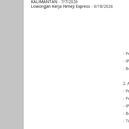
KALIMANTAN
- 7/7/2026
Lowongan Kerja Himeji Express
- 6/18/2026
- 
- I
- B
2. 
- P
- 
- I
- B
- T