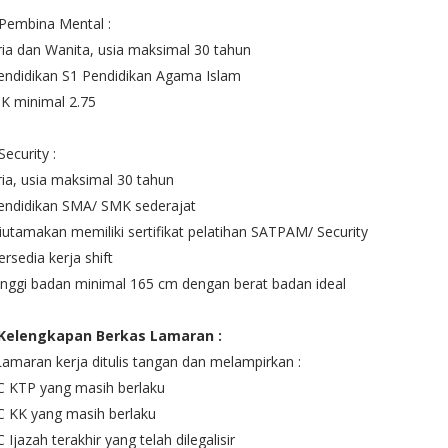
Pembina Mental :
ria dan Wanita, usia maksimal 30 tahun
endidikan S1 Pendidikan Agama Islam
PK minimal 2.75
Security :
ria, usia maksimal 30 tahun
endidikan SMA/ SMK sederajat
iutamakan memiliki sertifikat pelatihan SATPAM/ Security
ersedia kerja shift
inggi badan minimal 165 cm dengan berat badan ideal
 Kelengkapan Berkas Lamaran :
Lamaran kerja ditulis tangan dan melampirkan :
C KTP yang masih berlaku
C KK yang masih berlaku
C Ijazah terakhir yang telah dilegalisir