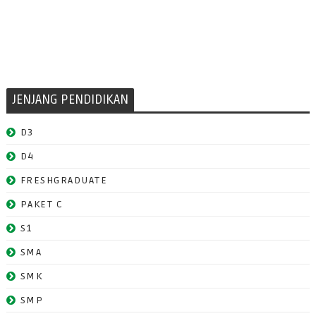
JENJANG PENDIDIKAN
D3
D4
FRESHGRADUATE
PAKET C
S1
SMA
SMK
SMP