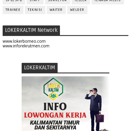
SPG/SPB
STAFF
SURVEYOR
TELLER
TENAGA MEDIS
TRAINEE
TEKNISI
WAITER
WELDER
LOKERKALTIM Network
www.lokerborneo.com
www.inforekrutmen.com
LOKERKALTIM