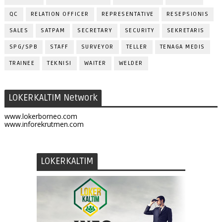
QC
RELATION OFFICER
REPRESENTATIVE
RESEPSIONIS
SALES
SATPAM
SECRETARY
SECURITY
SEKRETARIS
SPG/SPB
STAFF
SURVEYOR
TELLER
TENAGA MEDIS
TRAINEE
TEKNISI
WAITER
WELDER
LOKERKALTIM Network
www.lokerborneo.com
www.inforekrutmen.com
LOKERKALTIM