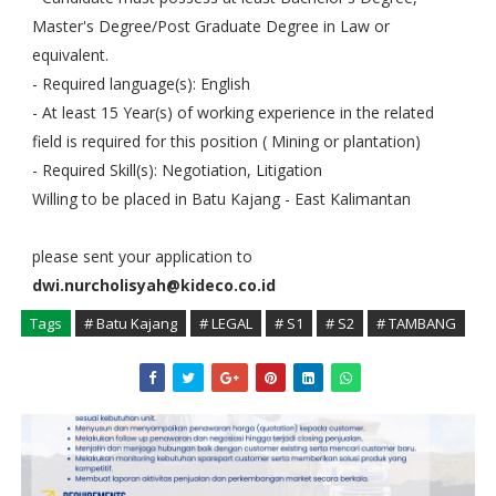
Master's Degree/Post Graduate Degree in Law or
equivalent.
- Required language(s): English
- At least 15 Year(s) of working experience in the related
field is required for this position ( Mining or plantation)
- Required Skill(s): Negotiation, Litigation
Willing to be placed in Batu Kajang - East Kalimantan
please sent your application to
dwi.nurcholisyah@kideco.co.id
Tags
# Batu Kajang
# LEGAL
# S1
# S2
# TAMBANG