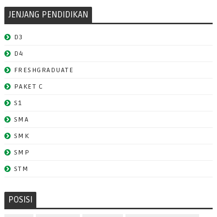
JENJANG PENDIDIKAN
D3
D4
FRESHGRADUATE
PAKET C
S1
SMA
SMK
SMP
STM
POSISI