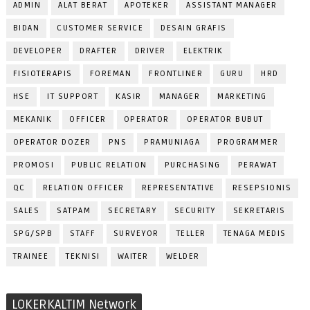
ADMIN
ALAT BERAT
APOTEKER
ASSISTANT MANAGER
BIDAN
CUSTOMER SERVICE
DESAIN GRAFIS
DEVELOPER
DRAFTER
DRIVER
ELEKTRIK
FISIOTERAPIS
FOREMAN
FRONTLINER
GURU
HRD
HSE
IT SUPPORT
KASIR
MANAGER
MARKETING
MEKANIK
OFFICER
OPERATOR
OPERATOR BUBUT
OPERATOR DOZER
PNS
PRAMUNIAGA
PROGRAMMER
PROMOSI
PUBLIC RELATION
PURCHASING
PERAWAT
QC
RELATION OFFICER
REPRESENTATIVE
RESEPSIONIS
SALES
SATPAM
SECRETARY
SECURITY
SEKRETARIS
SPG/SPB
STAFF
SURVEYOR
TELLER
TENAGA MEDIS
TRAINEE
TEKNISI
WAITER
WELDER
LOKERKALTIM Network