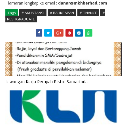
lamaran lengkap ke email :
danar@mkhberhad.com
Tags
# AKUNTANSI
# BALIKPAPAN
# FINANCE
#
FRESHGRADUATE
Lowongan Kerja Rempah Bistro Samarinda