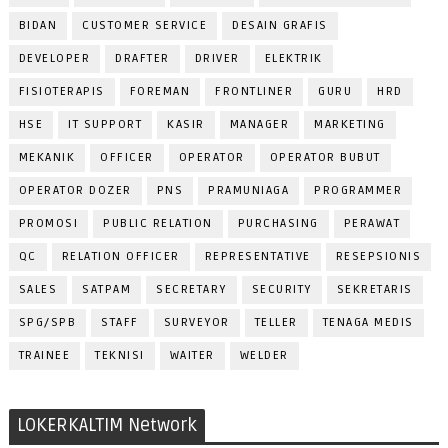
BIDAN
CUSTOMER SERVICE
DESAIN GRAFIS
DEVELOPER
DRAFTER
DRIVER
ELEKTRIK
FISIOTERAPIS
FOREMAN
FRONTLINER
GURU
HRD
HSE
IT SUPPORT
KASIR
MANAGER
MARKETING
MEKANIK
OFFICER
OPERATOR
OPERATOR BUBUT
OPERATOR DOZER
PNS
PRAMUNIAGA
PROGRAMMER
PROMOSI
PUBLIC RELATION
PURCHASING
PERAWAT
QC
RELATION OFFICER
REPRESENTATIVE
RESEPSIONIS
SALES
SATPAM
SECRETARY
SECURITY
SEKRETARIS
SPG/SPB
STAFF
SURVEYOR
TELLER
TENAGA MEDIS
TRAINEE
TEKNISI
WAITER
WELDER
LOKERKALTIM Network