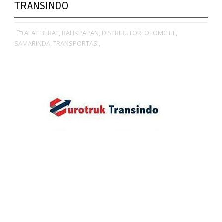
TRANSINDO
ALAT BERAT,
BALIKPAPAN,
DISTRIBUTOR,
OTOMOTIF,
SAMARINDA,
TRANSPORTASI,