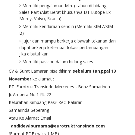
Memiliki pengalaman Min. ( tahun di bidang
Sales Part (Alat Berat khususnya DT Eutope Ex
Merey, Volvo, Scania)
Memiliki kendaraan sendiri (Memiliki SIM A’SIM
B)
Jujur dan mampu berkerja dibawah tekanan dan
dapat bekerja ketempat lokasi pertambangan
jika dibutuhkan
Memiliki passion dalam bidang sales.
CV & Surat Lamaran bisa dikirim
sebelum tanggal 13
November
ke alamat :
PT. Eurotruk Transindo Mercedes - Benz Samarinda
Ji. Ampera No.1 Rt. 22
Kelurahan Simpang Pasir Kec. Palaran
Samarinda Seberang
Atau Ke Alamat Email
:
andidewipurnama@eurotruktransindo.com
(Format PDF maks 1 MB)