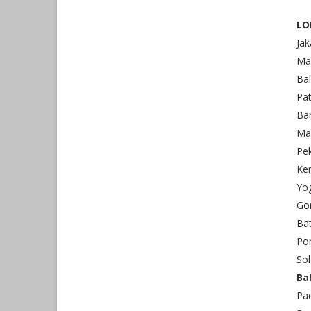
LO
Jak
Ma
Bal
Pa
Ba
Ma
Pe
Ken
Yo
Go
Ba
Po
So
Ba
Pa