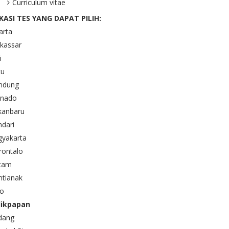
Curriculum vitae
KASI TES YANG DAPAT PILIH:
arta
kassar
i
tu
ndung
nado
kanbaru
dari
gyakarta
rontalo
tam
ntianak
lo
likpapan
dang