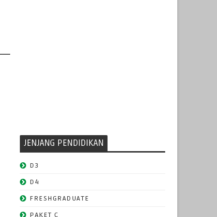
JENJANG PENDIDIKAN
D3
D4
FRESHGRADUATE
PAKET C