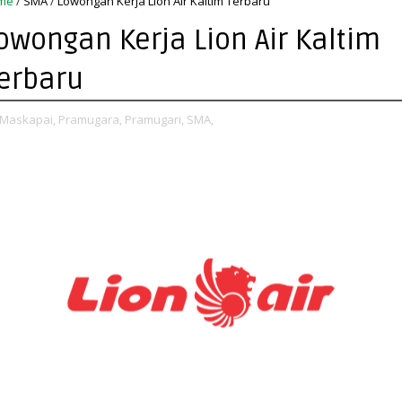
me
/
SMA
/
Lowongan Kerja Lion Air Kaltim Terbaru
owongan Kerja Lion Air Kaltim
erbaru
Maskapai,
Pramugara,
Pramugari,
SMA,