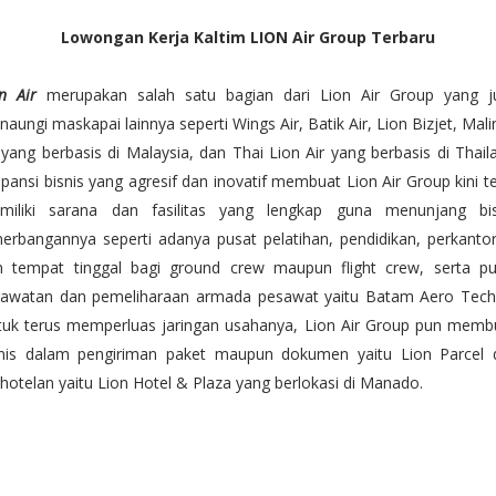
Lowongan Kerja Kaltim LION Air Group Terbaru
n Air
merupakan salah satu bagian dari Lion Air Group yang j
aungi maskapai lainnya seperti Wings Air, Batik Air, Lion Bizjet, Mal
 yang berbasis di Malaysia, dan Thai Lion Air yang berbasis di Thail
pansi bisnis yang agresif dan inovatif membuat Lion Air Group kini t
miliki sarana dan fasilitas yang lengkap guna menunjang bis
erbangannya seperti adanya pusat pelatihan, pendidikan, perkanto
n tempat tinggal bagi ground crew maupun flight crew, serta pu
rawatan dan pemeliharaan armada pesawat yaitu Batam Aero Techn
tuk terus memperluas jaringan usahanya, Lion Air Group pun memb
snis dalam pengiriman paket maupun dokumen yaitu Lion Parcel 
hotelan yaitu Lion Hotel & Plaza yang berlokasi di Manado.