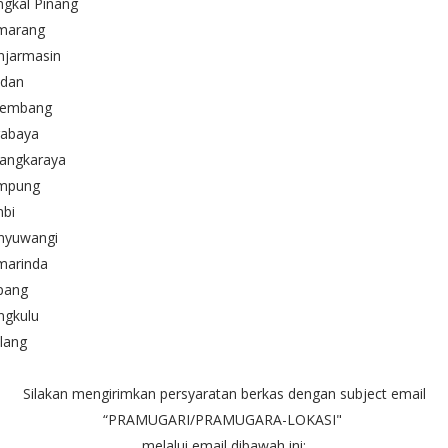
ngkal Pinang
marang
njarmasin
dan
lembang
rabaya
langkaraya
mpung
mbi
nyuwangi
marinda
pang
ngkulu
lang
Silakan mengirimkan persyaratan berkas dengan subject email
“PRAMUGARI/PRAMUGARA-LOKASI"
melalui email dibawah ini: