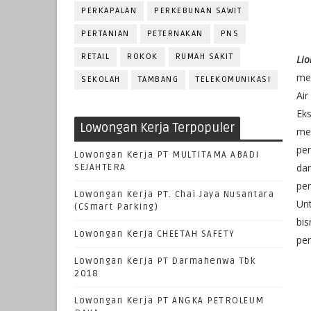
PERKAPALAN
PERKEBUNAN SAWIT
PERTANIAN
PETERNAKAN
PNS
RETAIL
ROKOK
RUMAH SAKIT
Lio
men
SEKOLAH
TAMBANG
TELEKOMUNIKASI
Air
Eks
Lowongan Kerja Terpopuler
me
pen
Lowongan Kerja PT MULTITAMA ABADI
da
SEJAHTERA
pe
Lowongan Kerja PT. Chai Jaya Nusantara
Un
(CSmart Parking)
bi
Lowongan Kerja CHEETAH SAFETY
per
Lowongan Kerja PT Darmahenwa Tbk
2018
Lowongan Kerja PT ANGKA PETROLEUM