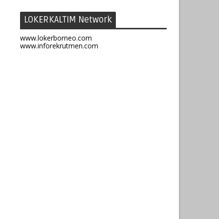
LOKERKALTIM Network
www.lokerborneo.com
www.inforekrutmen.com