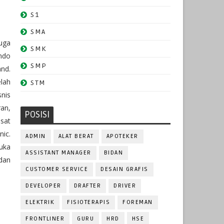
S1
SMA
uga
SMK
indo
SMP
and.
elah
STM
nis
ran,
POSISI
sat
ic.
ADMIN
ALAT BERAT
APOTEKER
uka
ASSISTANT MANAGER
BIDAN
dan
CUSTOMER SERVICE
DESAIN GRAFIS
DEVELOPER
DRAFTER
DRIVER
ELEKTRIK
FISIOTERAPIS
FOREMAN
FRONTLINER
GURU
HRD
HSE