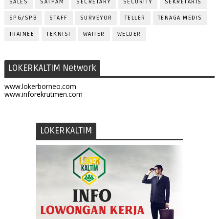
SALES
SATPAM
SECRETARY
SECURITY
SEKRETARIS
SPG/SPB
STAFF
SURVEYOR
TELLER
TENAGA MEDIS
TRAINEE
TEKNISI
WAITER
WELDER
LOKERKALTIM Network
www.lokerborneo.com
www.inforekrutmen.com
LOKERKALTIM