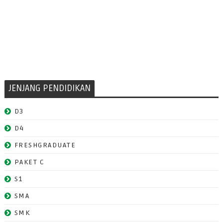
JENJANG PENDIDIKAN
D3
D4
FRESHGRADUATE
PAKET C
S1
SMA
SMK