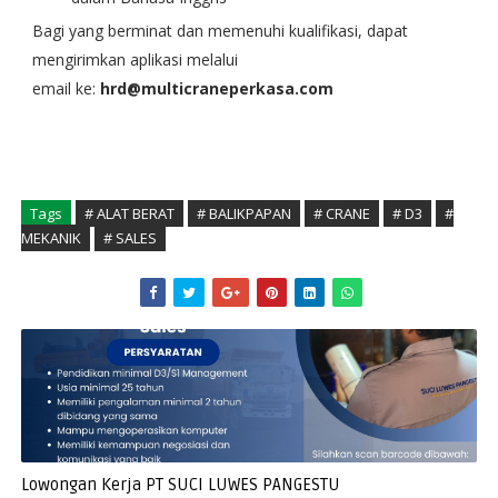
Bagi yang berminat dan memenuhi kualifikasi, dapat
mengirimkan aplikasi melalui
email ke:
hrd@multicraneperkasa.com
Tags
# ALAT BERAT
# BALIKPAPAN
# CRANE
# D3
#
MEKANIK
# SALES
Lowongan Kerja PT SUCI LUWES PANGESTU