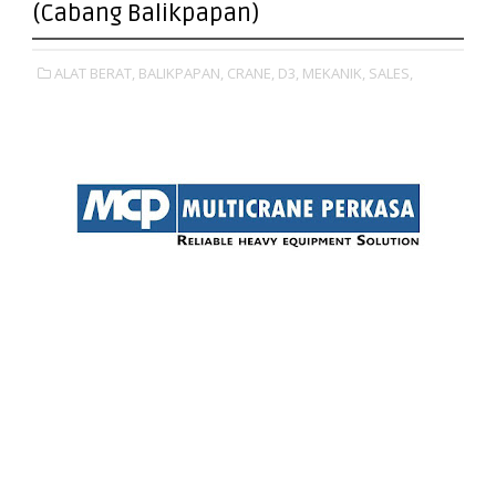
(Cabang Balikpapan)
ALAT BERAT,
BALIKPAPAN,
CRANE,
D3,
MEKANIK,
SALES,