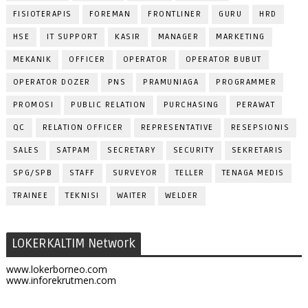
FISIOTERAPIS
FOREMAN
FRONTLINER
GURU
HRD
HSE
IT SUPPORT
KASIR
MANAGER
MARKETING
MEKANIK
OFFICER
OPERATOR
OPERATOR BUBUT
OPERATOR DOZER
PNS
PRAMUNIAGA
PROGRAMMER
PROMOSI
PUBLIC RELATION
PURCHASING
PERAWAT
QC
RELATION OFFICER
REPRESENTATIVE
RESEPSIONIS
SALES
SATPAM
SECRETARY
SECURITY
SEKRETARIS
SPG/SPB
STAFF
SURVEYOR
TELLER
TENAGA MEDIS
TRAINEE
TEKNISI
WAITER
WELDER
LOKERKALTIM Network
www.lokerborneo.com
www.inforekrutmen.com