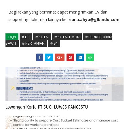
Bagi rekan yang berminat dapat mengirimkan CV dan
supporting dokumen lainnya ke:
rian.cahya@glbindo.com
Tags
# D3
# KUTAI
# KUTAI TIMUR
# PERKEBUNAN
SAWIT
# PERTANIAN
# S1
Lowongan Kerja PT SUCI LUWES PANGESTU