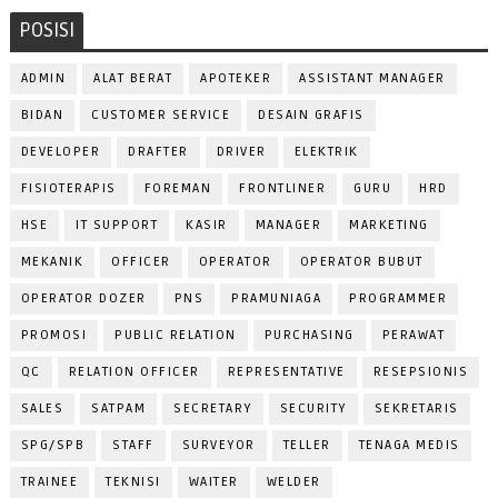
POSISI
ADMIN
ALAT BERAT
APOTEKER
ASSISTANT MANAGER
BIDAN
CUSTOMER SERVICE
DESAIN GRAFIS
DEVELOPER
DRAFTER
DRIVER
ELEKTRIK
FISIOTERAPIS
FOREMAN
FRONTLINER
GURU
HRD
HSE
IT SUPPORT
KASIR
MANAGER
MARKETING
MEKANIK
OFFICER
OPERATOR
OPERATOR BUBUT
OPERATOR DOZER
PNS
PRAMUNIAGA
PROGRAMMER
PROMOSI
PUBLIC RELATION
PURCHASING
PERAWAT
QC
RELATION OFFICER
REPRESENTATIVE
RESEPSIONIS
SALES
SATPAM
SECRETARY
SECURITY
SEKRETARIS
SPG/SPB
STAFF
SURVEYOR
TELLER
TENAGA MEDIS
TRAINEE
TEKNISI
WAITER
WELDER