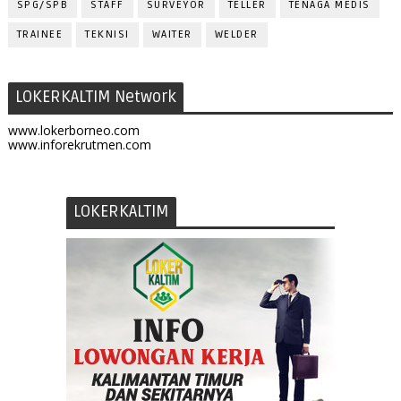
SPG/SPB
STAFF
SURVEYOR
TELLER
TENAGA MEDIS
TRAINEE
TEKNISI
WAITER
WELDER
LOKERKALTIM Network
www.lokerborneo.com
www.inforekrutmen.com
LOKERKALTIM