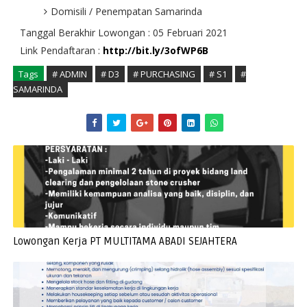
Domisili / Penempatan Samarinda
Tanggal Berakhir Lowongan : 05 Februari 2021
Link Pendaftaran :
http://bit.ly/3ofWP6B
Tags
# ADMIN
# D3
# PURCHASING
# S1
#
SAMARINDA
Lowongan Kerja PT MULTITAMA ABADI SEJAHTERA