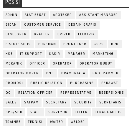
POSISI
ADMIN
ALAT BERAT
APOTEKER
ASSISTANT MANAGER
BIDAN
CUSTOMER SERVICE
DESAIN GRAFIS
DEVELOPER
DRAFTER
DRIVER
ELEKTRIK
FISIOTERAPIS
FOREMAN
FRONTLINER
GURU
HRD
HSE
IT SUPPORT
KASIR
MANAGER
MARKETING
MEKANIK
OFFICER
OPERATOR
OPERATOR BUBUT
OPERATOR DOZER
PNS
PRAMUNIAGA
PROGRAMMER
PROMOSI
PUBLIC RELATION
PURCHASING
PERAWAT
QC
RELATION OFFICER
REPRESENTATIVE
RESEPSIONIS
SALES
SATPAM
SECRETARY
SECURITY
SEKRETARIS
SPG/SPB
STAFF
SURVEYOR
TELLER
TENAGA MEDIS
TRAINEE
TEKNISI
WAITER
WELDER