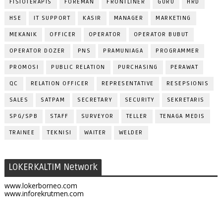
FISIOTERAPIS
FOREMAN
FRONTLINER
GURU
HRD
HSE
IT SUPPORT
KASIR
MANAGER
MARKETING
MEKANIK
OFFICER
OPERATOR
OPERATOR BUBUT
OPERATOR DOZER
PNS
PRAMUNIAGA
PROGRAMMER
PROMOSI
PUBLIC RELATION
PURCHASING
PERAWAT
QC
RELATION OFFICER
REPRESENTATIVE
RESEPSIONIS
SALES
SATPAM
SECRETARY
SECURITY
SEKRETARIS
SPG/SPB
STAFF
SURVEYOR
TELLER
TENAGA MEDIS
TRAINEE
TEKNISI
WAITER
WELDER
LOKERKALTIM Network
www.lokerborneo.com
www.inforekrutmen.com