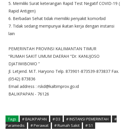
5. Memiliki Surat keterangan Rapid Test Negatif COVID-19 (
Rapid Antigen)
6. Berbadan Sehat tidak memiliki penyakit komorbid
7. Tidak sedang mempunyai ikatan kerja dengan instansi
lain
PEMERINTAH PROVINSI KALIMANTAN TIMUR
“RUMAH SAKIT UMUM DAERAH “Dr. KANUJOSO
DJATIWIBOWO ”
Jl. Letjend. M.T. Haryono Telp. 873901-873539-873837 Fax.
(0542) 873836
Email address : rskd@kaltimprov.go.id
BALIKPAPAN - 76126
Tags
# BALIKPAPAN
# D3
# INSTANSI PEMERINTAH
#
Paramedis
# Perawat
# Rumah Sakit
# S1