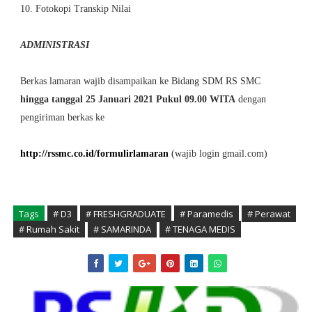
10. Fotokopi Transkip Nilai
ADMINISTRASI
Berkas lamaran wajib disampaikan ke Bidang SDM RS SMC
hingga tanggal 25 Januari 2021 Pukul 09.00 WITA
dengan
pengiriman berkas ke
http://rssmc.co.id/formulirlamaran
(wajib login gmail.com)
Tags
# D3
# FRESHGRADUATE
# Paramedis
# Perawat
# Rumah Sakit
# SAMARINDA
# TENAGA MEDIS