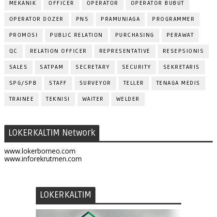
MEKANIK
OFFICER
OPERATOR
OPERATOR BUBUT
OPERATOR DOZER
PNS
PRAMUNIAGA
PROGRAMMER
PROMOSI
PUBLIC RELATION
PURCHASING
PERAWAT
QC
RELATION OFFICER
REPRESENTATIVE
RESEPSIONIS
SALES
SATPAM
SECRETARY
SECURITY
SEKRETARIS
SPG/SPB
STAFF
SURVEYOR
TELLER
TENAGA MEDIS
TRAINEE
TEKNISI
WAITER
WELDER
LOKERKALTIM Network
www.lokerborneo.com
www.inforekrutmen.com
LOKERKALTIM