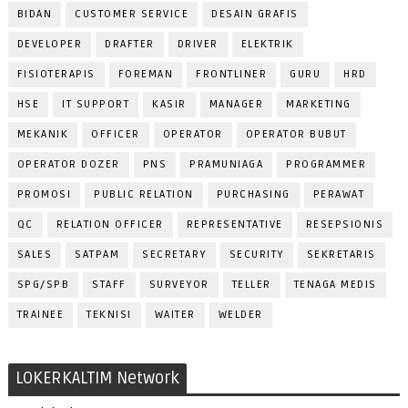
BIDAN
CUSTOMER SERVICE
DESAIN GRAFIS
DEVELOPER
DRAFTER
DRIVER
ELEKTRIK
FISIOTERAPIS
FOREMAN
FRONTLINER
GURU
HRD
HSE
IT SUPPORT
KASIR
MANAGER
MARKETING
MEKANIK
OFFICER
OPERATOR
OPERATOR BUBUT
OPERATOR DOZER
PNS
PRAMUNIAGA
PROGRAMMER
PROMOSI
PUBLIC RELATION
PURCHASING
PERAWAT
QC
RELATION OFFICER
REPRESENTATIVE
RESEPSIONIS
SALES
SATPAM
SECRETARY
SECURITY
SEKRETARIS
SPG/SPB
STAFF
SURVEYOR
TELLER
TENAGA MEDIS
TRAINEE
TEKNISI
WAITER
WELDER
LOKERKALTIM Network