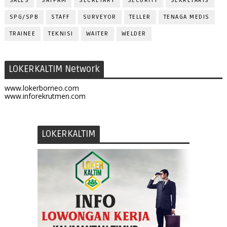
SALES
SATPAM
SECRETARY
SECURITY
SEKRETARIS
SPG/SPB
STAFF
SURVEYOR
TELLER
TENAGA MEDIS
TRAINEE
TEKNISI
WAITER
WELDER
LOKERKALTIM Network
www.lokerborneo.com
www.inforekrutmen.com
LOKERKALTIM