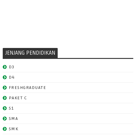
JENJANG PENDIDIKAN
D3
D4
FRESHGRADUATE
PAKET C
S1
SMA
SMK