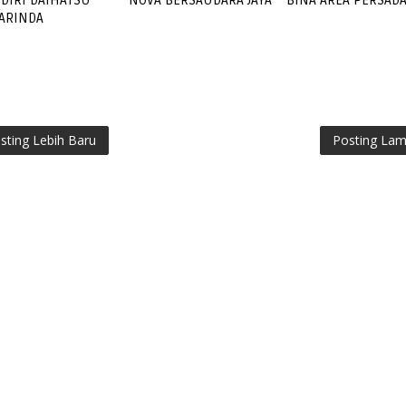
DIRI DAIHATSU
NOVA BERSAUDARA JAYA
BINA AREA PERSAD
ARINDA
sting Lebih Baru
Posting La