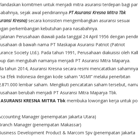
landaskan komitmen untuk menjadi mitra asuransi terdepan bagi pa
abahnya, sejak awal pendiriannya
PT Asuransi Kresna Mitra Tbk
uransi Kresna)
secara konsisten mengembangkan asuransi sesuai
ngan perkembangan kebutuhan para nasabahnya.
jalanan Perusahaan diawali pada tanggal 24 April 1956 dengan pendir
usahaan di bawah nama PT Maskapai Asuransi Patriot (Patriot
urance Society Ltd.). Pada tahun 1991, Perusahaan diakuisisi oleh Kal
oup dan mengubah namanya menjadi PT Asuransi Mitra Maparya.
da tahun 2014, Asuransi Kresna secara resmi mencatatkan sahamnya
sa Efek Indonesia dengan kode saham “ASMI” melalui penerbitan
2.871.000 lembar saham. Mengikuti pencatatan saham tersebut, nam
rusahaan berubah menjadi PT Asuransi Mitra Maparya Tbk.
 ASURANSI KRESNA MITRA Tbk
membuka lowongan kerja untuk pos
Accounting Manager (penempatan Jakarta Utara)
 Branch Manager (penempatan Makassar)
 Business Development Product & Marcom Spv (penempatan Jakarta