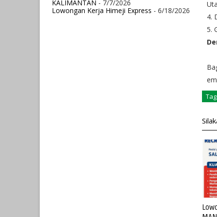
KALIMANTAN
- 7/7/2026
Uta
Lowongan Kerja Himeji Express
- 6/18/2026
4. 
5. 
De
Bag
em
Tag
Sila
Lowo