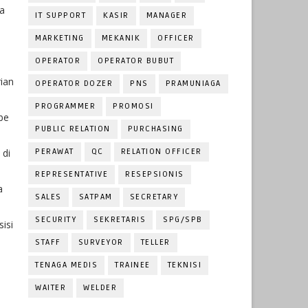
ra
IT SUPPORT
KASIR
MANAGER
MARKETING
MEKANIK
OFFICER
OPERATOR
OPERATOR BUBUT
ian
OPERATOR DOZER
PNS
PRAMUNIAGA
PROGRAMMER
PROMOSI
be
PUBLIC RELATION
PURCHASING
 di
PERAWAT
QC
RELATION OFFICER
REPRESENTATIVE
RESEPSIONIS
a
SALES
SATPAM
SECRETARY
SECURITY
SEKRETARIS
SPG/SPB
isi
STAFF
SURVEYOR
TELLER
TENAGA MEDIS
TRAINEE
TEKNISI
WAITER
WELDER