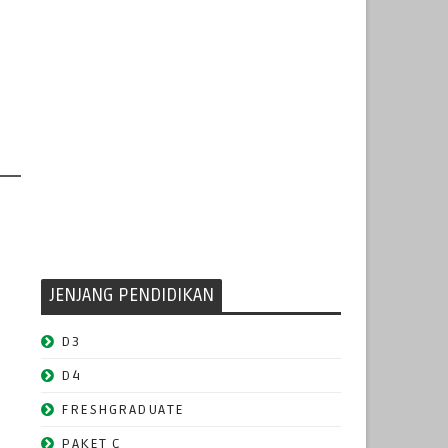
JENJANG PENDIDIKAN
D3
D4
FRESHGRADUATE
PAKET C