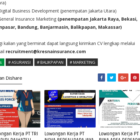
ra)
Digital Business Development (penempatan Jakarta Utara)
General Insurance Marketing
(penempatan Jakarta Raya, Bekasi,
npasar, Bandung, Banjarmasin, Balikpapan, Makassar)
i kalian yang berminat dapat langsung kirimkan CV lengkap melalui
ail
recruitment@kresnainsurance.com
s
# ASURANSI
# BALIKPAPAN
# MARKETING
kan Dishare
ngan Kerja PT TRI
Lowongan Kerja PT
Lowongan Kerja PT