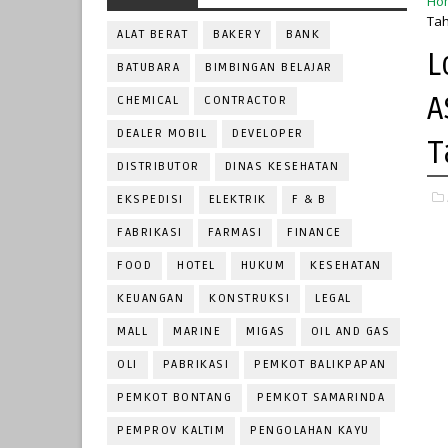
Ho
Tah
ALAT BERAT
BAKERY
BANK
L
BATUBARA
BIMBINGAN BELAJAR
A
CHEMICAL
CONTRACTOR
DEALER MOBIL
DEVELOPER
T
DISTRIBUTOR
DINAS KESEHATAN
EKSPEDISI
ELEKTRIK
F & B
FABRIKASI
FARMASI
FINANCE
FOOD
HOTEL
HUKUM
KESEHATAN
KEUANGAN
KONSTRUKSI
LEGAL
MALL
MARINE
MIGAS
OIL AND GAS
OLI
PABRIKASI
PEMKOT BALIKPAPAN
PEMKOT BONTANG
PEMKOT SAMARINDA
PEMPROV KALTIM
PENGOLAHAN KAYU