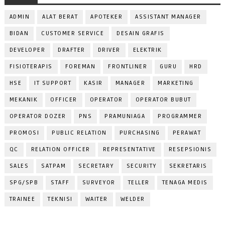
ADMIN
ALAT BERAT
APOTEKER
ASSISTANT MANAGER
BIDAN
CUSTOMER SERVICE
DESAIN GRAFIS
DEVELOPER
DRAFTER
DRIVER
ELEKTRIK
FISIOTERAPIS
FOREMAN
FRONTLINER
GURU
HRD
HSE
IT SUPPORT
KASIR
MANAGER
MARKETING
MEKANIK
OFFICER
OPERATOR
OPERATOR BUBUT
OPERATOR DOZER
PNS
PRAMUNIAGA
PROGRAMMER
PROMOSI
PUBLIC RELATION
PURCHASING
PERAWAT
QC
RELATION OFFICER
REPRESENTATIVE
RESEPSIONIS
SALES
SATPAM
SECRETARY
SECURITY
SEKRETARIS
SPG/SPB
STAFF
SURVEYOR
TELLER
TENAGA MEDIS
TRAINEE
TEKNISI
WAITER
WELDER