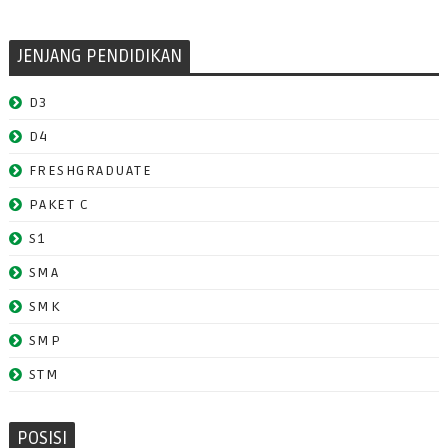
JENJANG PENDIDIKAN
D3
D4
FRESHGRADUATE
PAKET C
S1
SMA
SMK
SMP
STM
POSISI