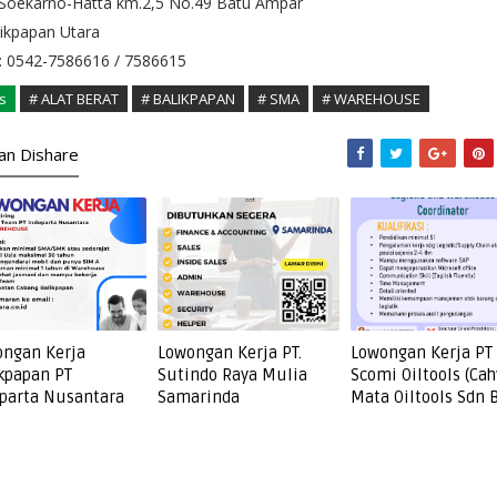
 Soekarno-Hatta km.2,5 No.49 Batu Ampar
ikpapan Utara
: 0542-7586616 / 7586615
s
# ALAT BERAT
# BALIKPAPAN
# SMA
# WAREHOUSE
kan Dishare
ngan Kerja
Lowongan Kerja PT.
Lowongan Kerja PT
kpapan PT
Sutindo Raya Mulia
Scomi Oiltools (Cah
parta Nusantara
Samarinda
Mata Oiltools Sdn 