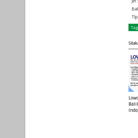
Jln
Bal
Tlp
Tag
Sila
Lowo
Bali
Indo