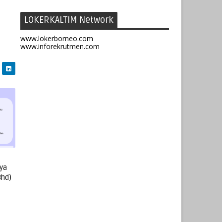
LOKERKALTIM Network
www.lokerborneo.com
www.inforekrutmen.com
ya
Bhd)