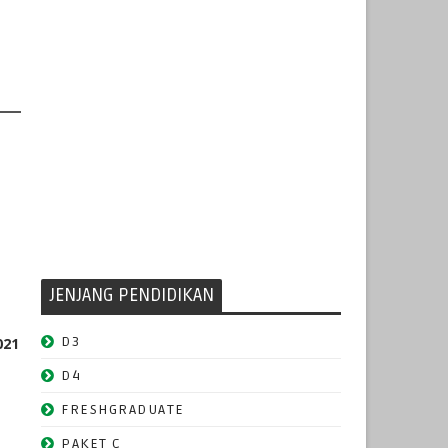
JENJANG PENDIDIKAN
D3
021
D4
FRESHGRADUATE
PAKET C