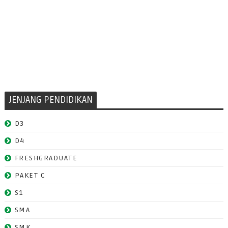
JENJANG PENDIDIKAN
D3
D4
FRESHGRADUATE
PAKET C
S1
SMA
SMK