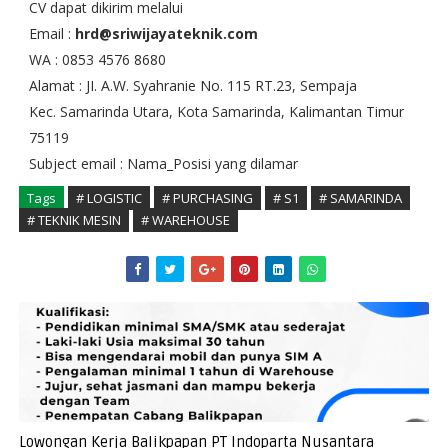
CV dapat dikirim melalui
Email :
hrd@sriwijayateknik.com
WA : 0853 4576 8680
Alamat : JI. A.W. Syahranie No. 115 RT.23, Sempaja
Kec. Samarinda Utara, Kota Samarinda, Kalimantan Timur
75119
Subject email : Nama_Posisi yang dilamar
Tags
# LOGISTIC
# PURCHASING
# S1
# SAMARINDA
# TEKNIK MESIN
# WAREHOUSE
Lowongan Kerja Balikpapan PT Indoparta Nusantara