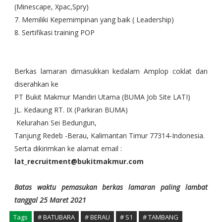
(Minescape, Xpac,Spry)
7. Memiliki Kepemimpinan yang baik ( Leadership)
8. Sertifikasi training POP
Berkas lamaran dimasukkan kedalam Amplop coklat dan
diserahkan ke
PT Bukit Makmur Mandiri Utama (BUMA Job Site LATI)
JL. Kedaung RT. IX (Parkiran BUMA)
Kelurahan Sei Bedungun,
Tanjung Redeb -Berau, Kalimantan Timur 77314-Indonesia.
Serta dikirimkan ke alamat email :
lat_recruitment@bukitmakmur.com
Batas waktu pemasukan berkas lamaran paling lambat
tanggal 25 Maret 2021
Tags
# BATUBARA
# BERAU
# S1
# TAMBANG