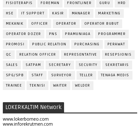
FISIOTERAPIS
FOREMAN
FRONTLINER
GURU
HRD
HSE
IT SUPPORT
KASIR
MANAGER
MARKETING
MEKANIK
OFFICER
OPERATOR
OPERATOR BUBUT
OPERATOR DOZER
PNS
PRAMUNIAGA
PROGRAMMER
PROMOSI
PUBLIC RELATION
PURCHASING
PERAWAT
QC
RELATION OFFICER
REPRESENTATIVE
RESEPSIONIS
SALES
SATPAM
SECRETARY
SECURITY
SEKRETARIS
SPG/SPB
STAFF
SURVEYOR
TELLER
TENAGA MEDIS
TRAINEE
TEKNISI
WAITER
WELDER
LOKERKALTIM Network
www.lokerborneo.com
www.inforekrutmen.com