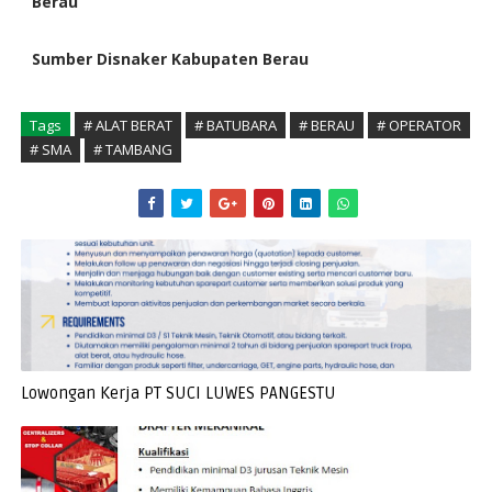
Berau
Sumber Disnaker Kabupaten Berau
Tags
# ALAT BERAT
# BATUBARA
# BERAU
# OPERATOR
# SMA
# TAMBANG
Lowongan Kerja PT SUCI LUWES PANGESTU