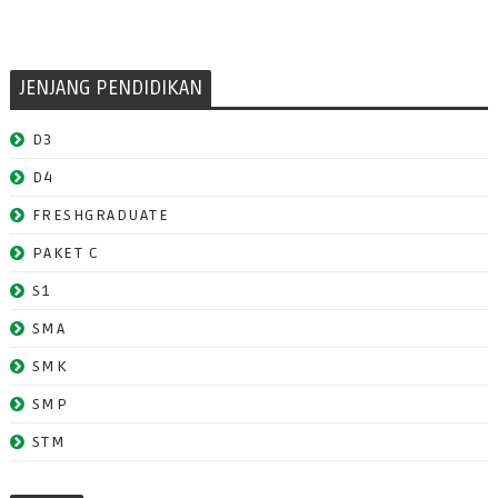
JENJANG PENDIDIKAN
D3
D4
FRESHGRADUATE
PAKET C
S1
SMA
SMK
SMP
STM