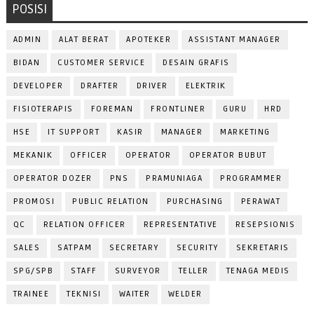
POSISI
ADMIN
ALAT BERAT
APOTEKER
ASSISTANT MANAGER
BIDAN
CUSTOMER SERVICE
DESAIN GRAFIS
DEVELOPER
DRAFTER
DRIVER
ELEKTRIK
FISIOTERAPIS
FOREMAN
FRONTLINER
GURU
HRD
HSE
IT SUPPORT
KASIR
MANAGER
MARKETING
MEKANIK
OFFICER
OPERATOR
OPERATOR BUBUT
OPERATOR DOZER
PNS
PRAMUNIAGA
PROGRAMMER
PROMOSI
PUBLIC RELATION
PURCHASING
PERAWAT
QC
RELATION OFFICER
REPRESENTATIVE
RESEPSIONIS
SALES
SATPAM
SECRETARY
SECURITY
SEKRETARIS
SPG/SPB
STAFF
SURVEYOR
TELLER
TENAGA MEDIS
TRAINEE
TEKNISI
WAITER
WELDER