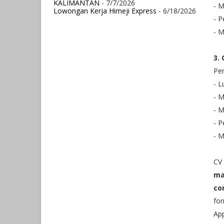
KALIMANTAN
- 7/7/2026
- 
Lowongan Kerja Himeji Express
- 6/18/2026
- 
- M
3. 
Per
- L
- M
- M
- 
- M
CV 
ma
co
for
App