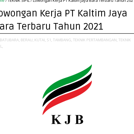
me
/
TEKNIK SIPIL
/
Lowongan Kerja PT Kaltim Jaya Bara Terbaru Tahun 202
owongan Kerja PT Kaltim Jaya
ara Terbaru Tahun 2021
BATUBARA,
BERAU,
KUTAI,
S1,
TAMBANG,
TEKNIK PERTAMBANGAN,
TEKNIK
L,