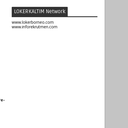
LOKERKALTIM Network
www.lokerborneo.com
www.inforekrutmen.com
e-