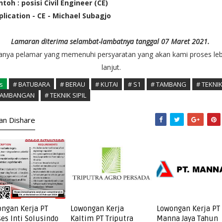
toh : posisi Civil Engineer (CE)
plication - CE - Michael Subagjo
Lamaran diterima selambat-lambatnya tanggal 07 Maret 2021.
anya pelamar yang memenuhi persyaratan yang akan kami proses leb
lanjut.
s
# BATUBARA
# BERAU
# KUTAI
# S1
# TAMBANG
# TEKNI
TAMBANGAN
# TEKNIK SIPIL
kan Dishare
ngan Kerja PT
Lowongan Kerja
Lowongan Kerja PT
es Inti Solusindo
Kaltim PT Triputra
Manna Jaya Tahun