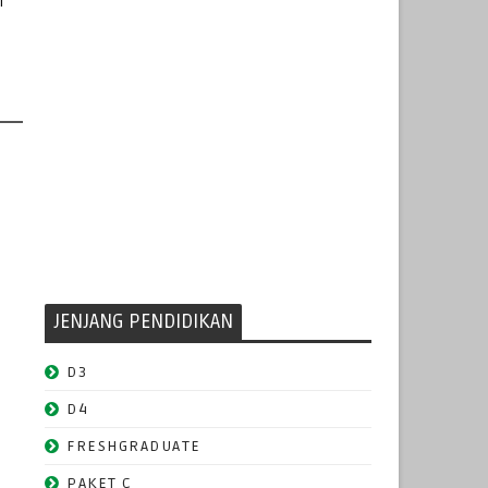
1
JENJANG PENDIDIKAN
D3
D4
FRESHGRADUATE
PAKET C