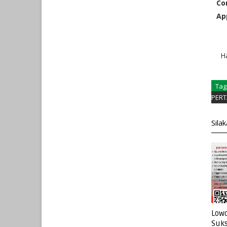
Con
Ap
H
Tag
PER
Sila
Lowo
Suks