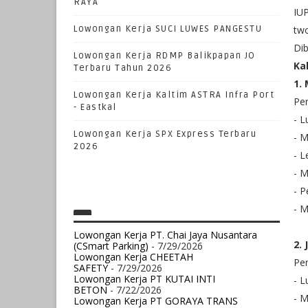
RAYA
IUP
Lowongan Kerja SUCI LUWES PANGESTU
two
Dib
Lowongan Kerja RDMP Balikpapan JO
Ka
Terbaru Tahun 2026
1.
Lowongan Kerja Kaltim ASTRA Infra Port
Per
- Eastkal
- 
Lowongan Kerja SPX Express Terbaru
- M
2026
- L
- 
- 
- M
Lowongan Kerja PT. Chai Jaya Nusantara
2.
(CSmart Parking)
- 7/29/2026
Lowongan Kerja CHEETAH
Per
SAFETY
- 7/29/2026
Lowongan Kerja PT KUTAI INTI
- 
BETON
- 7/22/2026
- M
Lowongan Kerja PT GORAYA TRANS