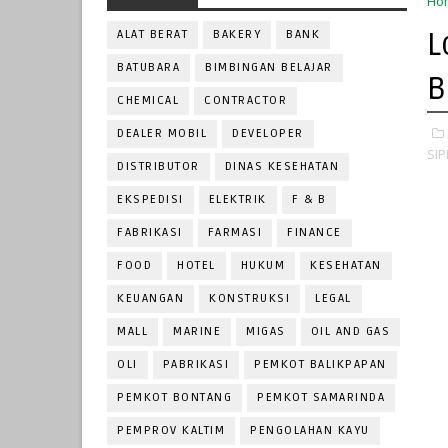
Ho
L
ALAT BERAT
BAKERY
BANK
BATUBARA
BIMBINGAN BELAJAR
B
CHEMICAL
CONTRACTOR
DEALER MOBIL
DEVELOPER
SIPI
DISTRIBUTOR
DINAS KESEHATAN
EKSPEDISI
ELEKTRIK
F & B
FABRIKASI
FARMASI
FINANCE
FOOD
HOTEL
HUKUM
KESEHATAN
KEUANGAN
KONSTRUKSI
LEGAL
MALL
MARINE
MIGAS
OIL AND GAS
OLI
PABRIKASI
PEMKOT BALIKPAPAN
PEMKOT BONTANG
PEMKOT SAMARINDA
PEMPROV KALTIM
PENGOLAHAN KAYU