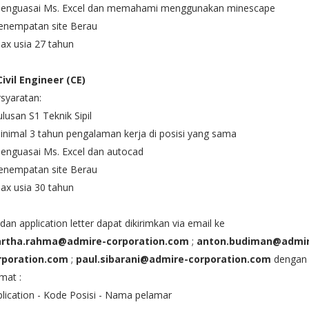
Menguasai Ms. Excel dan memahami menggunakan minescape
Penempatan site Berau
ax usia 27 tahun
Civil Engineer (CE)
syaratan:
ulusan S1 Teknik Sipil
inimal 3 tahun pengalaman kerja di posisi yang sama
enguasai Ms. Excel dan autocad
Penempatan site Berau
ax usia 30 tahun
dan application letter dapat dikirimkan via email ke
rtha.rahma@admire-corporation.com
;
anton.budiman@admir
rporation.com
;
paul.sibarani@admire-corporation.com
dengan
mat :
lication - Kode Posisi - Nama pelamar