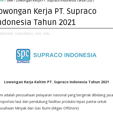
me
/
SMK
/
Lowongan Kerja PT. Supraco Indonesia Tahun 2021
owongan Kerja PT. Supraco
ndonesia Tahun 2021
MEKANIK,
SAMARINDA,
SMA,
SMK,
Lowongan Kerja Kaltim PT. Supraco Indonesia Tahun 2021
i adalah perusahaan pelayaran nasional yang bergerak dibidang jas
nsportasi laut dan pendukung fasilitas produksi lepas pantai untuk
rusahaan Minyak dan Gas Bumi (Migas Offshore)