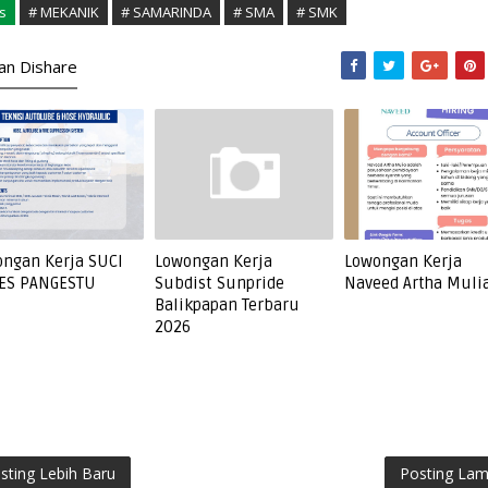
s
# MEKANIK
# SAMARINDA
# SMA
# SMK
kan Dishare
ngan Kerja SUCI
Lowongan Kerja
Lowongan Kerja
ES PANGESTU
Subdist Sunpride
Naveed Artha Muli
Balikpapan Terbaru
2026
sting Lebih Baru
Posting La