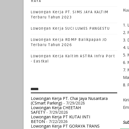
RAYA
Kua
Lowongan Kerja PT. SIMS JAYA KALTIM
Terbaru Tahun 2023
1. 
Lowongan Kerja SUCI LUWES PANGESTU
2.
3. 
Lowongan Kerja RDMP Balikpapan JO
Terbaru Tahun 2026
4. 
5. 
Lowongan Kerja Kaltim ASTRA Infra Port
- Eastkal
6. 
7. 
Ma
8.
Lowongan Kerja PT. Chai Jaya Nusantara
Ki
(CSmart Parking)
- 7/29/2026
Em
Lowongan Kerja CHEETAH
SAFETY
- 7/29/2026
Lowongan Kerja PT KUTAI INTI
BETON
- 7/22/2026
Sub
Lowongan Kerja PT GORAYA TRANS