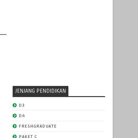
JENJANG PENDIDIKAN
D3
a
D4
FRESHGRADUATE
PAKET C