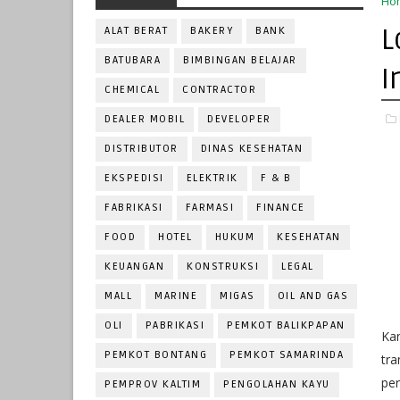
Ho
L
ALAT BERAT
BAKERY
BANK
BATUBARA
BIMBINGAN BELAJAR
I
CHEMICAL
CONTRACTOR
DEALER MOBIL
DEVELOPER
DISTRIBUTOR
DINAS KESEHATAN
EKSPEDISI
ELEKTRIK
F & B
FABRIKASI
FARMASI
FINANCE
FOOD
HOTEL
HUKUM
KESEHATAN
KEUANGAN
KONSTRUKSI
LEGAL
MALL
MARINE
MIGAS
OIL AND GAS
OLI
PABRIKASI
PEMKOT BALIKPAPAN
Kam
PEMKOT BONTANG
PEMKOT SAMARINDA
tra
pe
PEMPROV KALTIM
PENGOLAHAN KAYU