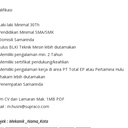
lifikasi
Laki-laki Minimal 30Th
 Pendidikan Minimal SMA/SMK
Domisili Samarinda
Lulus BLKI Teknik Mesin lebih diutamakan
Memiliki pengalaman min. 2 Tahun
Memiliki sertifikat pendukung/keahlian
Memiliki pengalaman kerja di area PT Total EP atau Pertamina Hulu
hakam lebih diutamakan
 Penempatan Samarinda
rim CV dan Lamaran Mak. 1MB PDF
ail : m.husni@supraco.com
jek : Mekanik _Nama_Kota