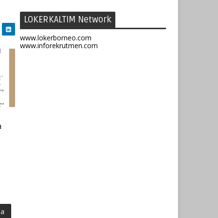
LOKERKALTIM Network
www.lokerborneo.com
www.inforekrutmen.com
a
ma