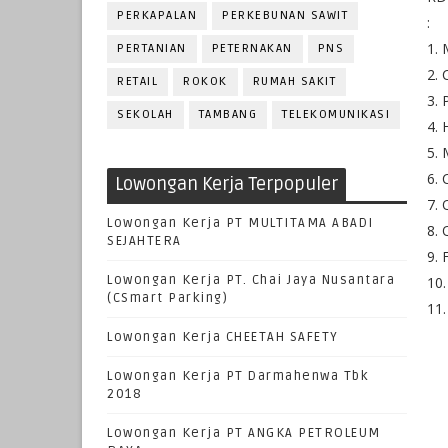
PERKAPALAN
PERKEBUNAN SAWIT
:
1. 
PERTANIAN
PETERNAKAN
PNS
2. 
RETAIL
ROKOK
RUMAH SAKIT
3. 
SEKOLAH
TAMBANG
TELEKOMUNIKASI
4. 
5. 
6. 
Lowongan Kerja Terpopuler
7.
Lowongan Kerja PT MULTITAMA ABADI
8. 
SEJAHTERA
9. 
Lowongan Kerja PT. Chai Jaya Nusantara
10
(CSmart Parking)
11.
Lowongan Kerja CHEETAH SAFETY
Lowongan Kerja PT Darmahenwa Tbk
2018
Lowongan Kerja PT ANGKA PETROLEUM