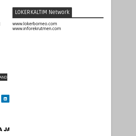
LOKERKALTIM Network
www.lokerborneo.com
N
www.inforekrutmen.com
 AND