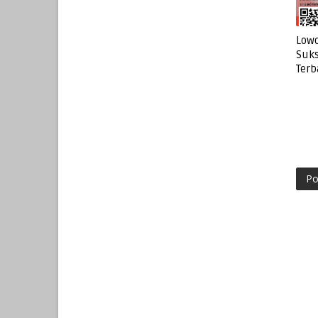
Lowo
Suks
Terb
Po