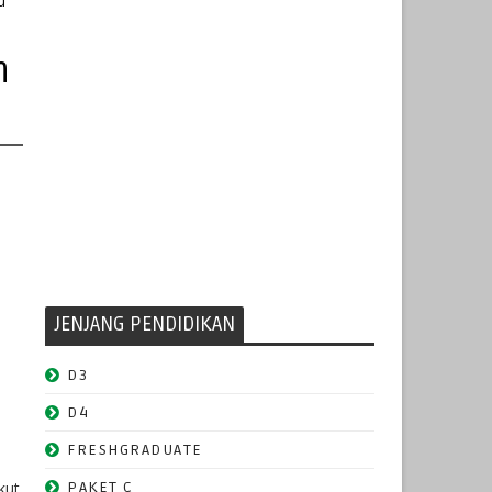
u
h
JENJANG PENDIDIKAN
D3
D4
FRESHGRADUATE
kut
PAKET C