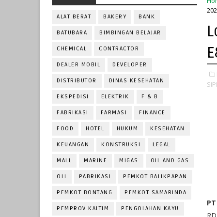
Ho
202
ALAT BERAT
BAKERY
BANK
L
BATUBARA
BIMBINGAN BELAJAR
E
CHEMICAL
CONTRACTOR
DEALER MOBIL
DEVELOPER
DISTRIBUTOR
DINAS KESEHATAN
SIPI
EKSPEDISI
ELEKTRIK
F & B
FABRIKASI
FARMASI
FINANCE
FOOD
HOTEL
HUKUM
KESEHATAN
KEUANGAN
KONSTRUKSI
LEGAL
MALL
MARINE
MIGAS
OIL AND GAS
OLI
PABRIKASI
PEMKOT BALIKPAPAN
PEMKOT BONTANG
PEMKOT SAMARINDA
PT
PEMPROV KALTIM
PENGOLAHAN KAYU
RD