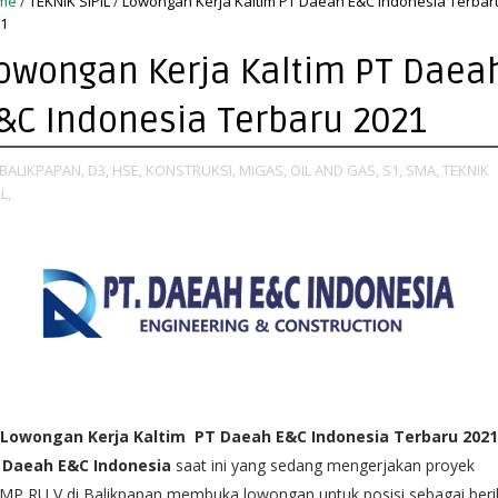
me
/
TEKNIK SIPIL
/
Lowongan Kerja Kaltim PT Daeah E&C Indonesia Terbar
1
owongan Kerja Kaltim PT Daea
&C Indonesia Terbaru 2021
BALIKPAPAN,
D3,
HSE,
KONSTRUKSI,
MIGAS,
OIL AND GAS,
S1,
SMA,
TEKNIK
L,
Lowongan Kerja Kaltim PT Daeah E&C Indonesia Terbaru 2021
 Daeah E&C Indonesia
saat ini yang sedang mengerjakan proyek
MP RU V di Balikpapan membuka lowongan untuk posisi sebagai beri