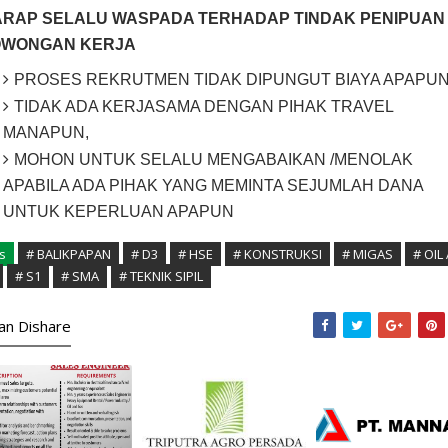
RAP SELALU WASPADA TERHADAP TINDAK PENIPUAN
OWONGAN KERJA
PROSES REKRUTMEN TIDAK DIPUNGUT BIAYA APAPU
TIDAK ADA KERJASAMA DENGAN PIHAK TRAVEL
MANAPUN,
MOHON UNTUK SELALU MENGABAIKAN /MENOLAK
APABILA ADA PIHAK YANG MEMINTA SEJUMLAH DANA
UNTUK KEPERLUAN APAPUN
s
# BALIKPAPAN
# D3
# HSE
# KONSTRUKSI
# MIGAS
# OIL
# S1
# SMA
# TEKNIK SIPIL
kan Dishare