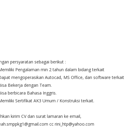
gan persyaratan sebagai berikut :
Memiliki Pengalaman min 2 tahun dalam bidang terkait
Dapat mengoperasikan Autocad, MS Office, dan software terkait
Bisa Bekerja dengan Team.
Bisa berbicara Bahasa Inggris.
Memiliki Sertifikat AK3 Umum / Konstruksi terkait.
ahkan kirim CV dan surat lamaran ke email,
eah.smppkg1@gmail.com cc rini_htp@yahoo.com