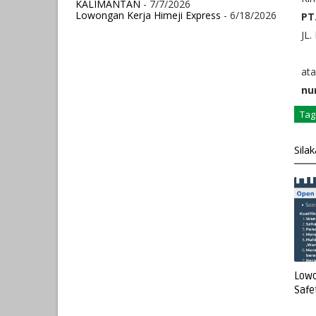
KALIMANTAN
- 7/7/2026
Lowongan Kerja Himeji Express
- 6/18/2026
PT
JL.
ata
nu
Tag
Sila
Lowo
Safe