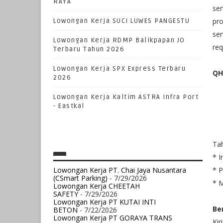
RAYA
ser
pro
Lowongan Kerja SUCI LUWES PANGESTU
ser
Lowongan Kerja RDMP Balikpapan JO
req
Terbaru Tahun 2026
Lowongan Kerja SPX Express Terbaru
QH
2026
Lowongan Kerja Kaltim ASTRA Infra Port
- Eastkal
Tah
* I
Lowongan Kerja PT. Chai Jaya Nusantara
* P
(CSmart Parking)
- 7/29/2026
* 
Lowongan Kerja CHEETAH
SAFETY
- 7/29/2026
Lowongan Kerja PT KUTAI INTI
Be
BETON
- 7/22/2026
Lowongan Kerja PT GORAYA TRANS
Kir