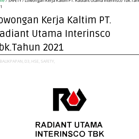
me
/
SAFETY
/
Lowongan Kerja Kaltim PT. Radiant Utama Interinsco Tbk.Ta
1
owongan Kerja Kaltim PT.
adiant Utama Interinsco
bk.Tahun 2021
BALIKPAPAN,
D3,
HSE,
SAFETY,