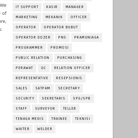
. We
IT SUPPORT
KASIR
MANAGER
e of
MARKETING
MEKANIK
OFFICER
ore,
OPERATOR
OPERATOR BUBUT
s:
OPERATOR DOZER
PNS
PRAMUNIAGA
PROGRAMMER
PROMOSI
PUBLIC RELATION
PURCHASING
PERAWAT
QC
RELATION OFFICER
REPRESENTATIVE
RESEPSIONIS
SALES
SATPAM
SECRETARY
SECURITY
SEKRETARIS
SPG/SPB
STAFF
SURVEYOR
TELLER
TENAGA MEDIS
TRAINEE
TEKNISI
WAITER
WELDER