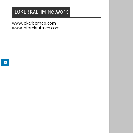
LOKERKALTIM Network
www.lokerborneo.com
www.inforekrutmen.com