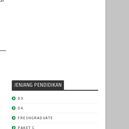
hun
JENJANG PENDIDIKAN
D3
D4
FRESHGRADUATE
PAKET C