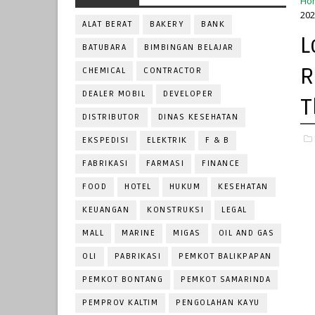
Ho
202
ALAT BERAT
BAKERY
BANK
L
BATUBARA
BIMBINGAN BELAJAR
R
CHEMICAL
CONTRACTOR
DEALER MOBIL
DEVELOPER
T
DISTRIBUTOR
DINAS KESEHATAN
EKSPEDISI
ELEKTRIK
F & B
FABRIKASI
FARMASI
FINANCE
FOOD
HOTEL
HUKUM
KESEHATAN
KEUANGAN
KONSTRUKSI
LEGAL
MALL
MARINE
MIGAS
OIL AND GAS
OLI
PABRIKASI
PEMKOT BALIKPAPAN
PEMKOT BONTANG
PEMKOT SAMARINDA
PEMPROV KALTIM
PENGOLAHAN KAYU