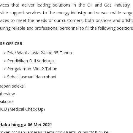
vices that deliver leading solutions in the Oil and Gas Industry
vide support services to the energy industry and serve a wide rang
vices to meet the needs of our customers, both onshore and offsh
uiring reliable and professional personnel to fill the following position
SE OFFICER
Pria/ Wanita usia 24 s/d 35 Tahun
Pendidikan DIII sederajat
Pengalaman Min. 2 Tahun
Sehat Jasmani dan rohani
apan seleksi:
nterview
sikotes
MCU (Medical Check Up)
rlaku hingga 06 Mei 2021
imkan CV dan Jamaran (serta copy Kartu Kuning/AK-1) ke :