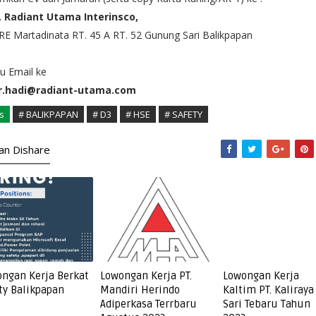
. Radiant Utama Interinsco,
 RE Martadinata RT. 45 A RT. 52 Gunung Sari Balikpapan
u Email ke
r.hadi@radiant-utama.com
s
# BALIKPAPAN
# D3
# HSE
# SAFETY
kan Dishare
ngan Kerja Berkat
Lowongan Kerja PT.
Lowongan Kerja
ty Balikpapan
Mandiri Herindo
Kaltim PT. Kaliraya
Adiperkasa Terrbaru
Sari Tebaru Tahun