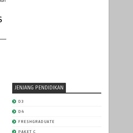
ahun
s
JENJANG PENDIDIKAN
D3
D4
FRESHGRADUATE
PAKET C