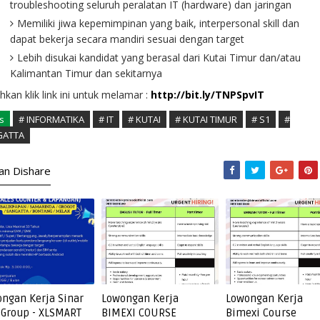
troubleshooting seluruh peralatan IT (hardware) dan jaringan
Memiliki jiwa kepemimpinan yang baik, interpersonal skill dan
dapat bekerja secara mandiri sesuai dengan target
Lebih disukai kandidat yang berasal dari Kutai Timur dan/atau
Kalimantan Timur dan sekitarnya
ahkan klik link ini untuk melamar :
http://bit.ly/TNPSpvIT
s
# INFORMATIKA
# IT
# KUTAI
# KUTAI TIMUR
# S1
#
GATTA
kan Dishare
ngan Kerja Sinar
Lowongan Kerja
Lowongan Kerja
Group - XLSMART
BIMEXI COURSE
Bimexi Course