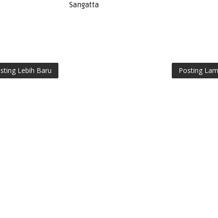
Sangatta
sting Lebih Baru
Posting La