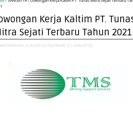
me
/
SANGATTA
/
Lowongan Kerja Kaltim PT. Tunas Mitra Sejati Terbaru T
1
owongan Kerja Kaltim PT. Tuna
itra Sejati Terbaru Tahun 2021
INFORMATIKA,
IT,
KUTAI,
KUTAI TIMUR,
S1,
SANGATTA,