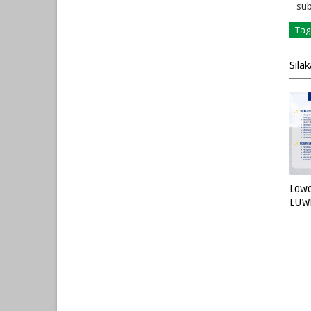
su
Tag
Sila
Lowo
LUW