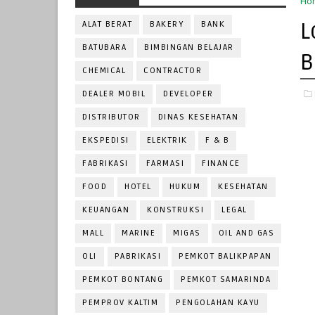
Ho
L
ALAT BERAT
BAKERY
BANK
BATUBARA
BIMBINGAN BELAJAR
B
CHEMICAL
CONTRACTOR
DEALER MOBIL
DEVELOPER
DISTRIBUTOR
DINAS KESEHATAN
EKSPEDISI
ELEKTRIK
F & B
FABRIKASI
FARMASI
FINANCE
FOOD
HOTEL
HUKUM
KESEHATAN
KEUANGAN
KONSTRUKSI
LEGAL
MALL
MARINE
MIGAS
OIL AND GAS
OLI
PABRIKASI
PEMKOT BALIKPAPAN
PEMKOT BONTANG
PEMKOT SAMARINDA
PEMPROV KALTIM
PENGOLAHAN KAYU