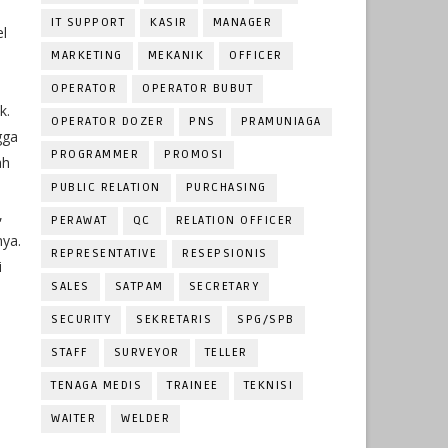
IT SUPPORT
KASIR
MANAGER
el
MARKETING
MEKANIK
OFFICER
OPERATOR
OPERATOR BUBUT
k.
OPERATOR DOZER
PNS
PRAMUNIAGA
gga
PROGRAMMER
PROMOSI
ah
PUBLIC RELATION
PURCHASING
,
PERAWAT
QC
RELATION OFFICER
nya.
REPRESENTATIVE
RESEPSIONIS
i
SALES
SATPAM
SECRETARY
SECURITY
SEKRETARIS
SPG/SPB
STAFF
SURVEYOR
TELLER
TENAGA MEDIS
TRAINEE
TEKNISI
WAITER
WELDER