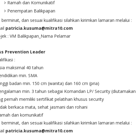
Ramah dan Komunikatif
Penempatan Balikpapan
a berminat, dan sesuai kualifikasi silahkan kirimkan lamaran melalui :
ail
patricia.kusuma@mitra10.com
bjek : VM Balikpapan_Nama Pelamar
ss Prevention Leader
lifikasi :
sia maksimal 40 tahun
endidikan min. SMA
inggi badan min. 150 cm (wanita) dan 160 cm (pria)
engalaman min. 3 tahun sebagai Komandan LP/ Security (diutamakan
g pernah memiliki sertifikat pelatihan khusus security
idak berkaca mata, sehat jasmani dan rohani
Ramah dan komunikatif
a berminat, dan sesuai kualifikasi silahkan kirimkan lamaran melalui :
ail
patricia.kusuma@mitra10.com