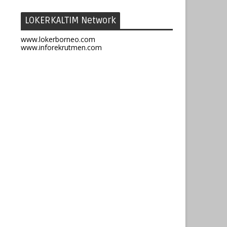
LOKERKALTIM Network
www.lokerborneo.com
www.inforekrutmen.com