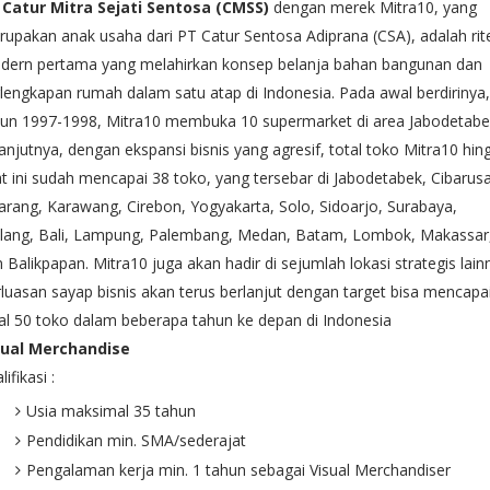
 Catur Mitra Sejati Sentosa (CMSS)
dengan merek Mitra10, yang
upakan anak usaha dari PT Catur Sentosa Adiprana (CSA), adalah rit
dern pertama yang melahirkan konsep belanja bahan bangunan dan
lengkapan rumah dalam satu atap di Indonesia. Pada awal berdirinya,
hun 1997-1998, Mitra10 membuka 10 supermarket di area Jabodetabe
anjutnya, dengan ekspansi bisnis yang agresif, total toko Mitra10 hin
t ini sudah mencapai 38 toko, yang tersebar di Jabodetabek, Cibarus
arang, Karawang, Cirebon, Yogyakarta, Solo, Sidoarjo, Surabaya,
lang, Bali, Lampung, Palembang, Medan, Batam, Lombok, Makassar
 Balikpapan. Mitra10 juga akan hadir di sejumlah lokasi strategis lain
luasan sayap bisnis akan terus berlanjut dengan target bisa mencapa
al 50 toko dalam beberapa tahun ke depan di Indonesia
sual Merchandise
lifikasi :
Usia maksimal 35 tahun
Pendidikan min. SMA/sederajat
Pengalaman kerja min. 1 tahun sebagai Visual Merchandiser