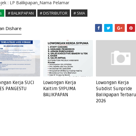
bjek : LP Balikpapan_Nama Pelamar
s
# BALIKPAPAN
# DISTRIBUTOR
# SMA
kan Dishare
ngan Kerja SUCI
Lowongan Kerja
Lowongan Kerja
ES PANGESTU
Kaltim SYPUMA
Subdist Sunpride
BALIKPAPAN
Balikpapan Terbar
2026