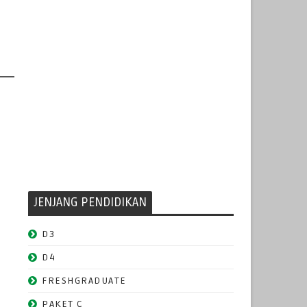
JENJANG PENDIDIKAN
D3
D4
FRESHGRADUATE
PAKET C