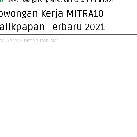
me
/
SMA
/
Lowongan Kerja MITRA10 Balikpapan Terbaru 2021
owongan Kerja MITRA10
alikpapan Terbaru 2021
BALIKPAPAN,
DISTRIBUTOR,
SMA,