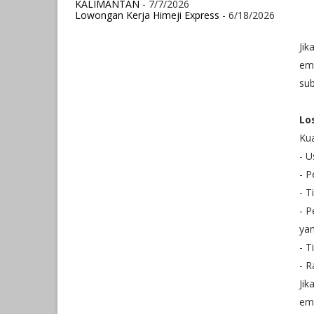
KALIMANTAN
- 7/7/2026
Lowongan Kerja Himeji Express
- 6/18/2026
Jik
em
su
Lo
Kua
- U
- P
- T
- P
yan
- T
- 
Jik
em