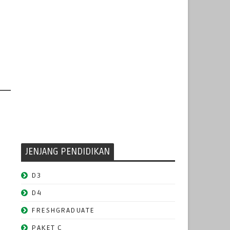
JENJANG PENDIDIKAN
D3
D4
FRESHGRADUATE
PAKET C