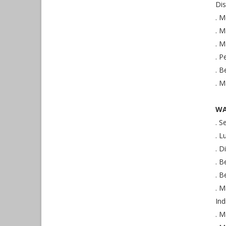
Di
. 
. M
. 
. P
. B
. 
WA
. S
. 
. D
. 
. B
. M
Ind
. 