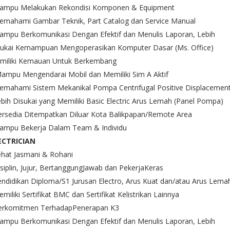
Mampu Melakukan Rekondisi Komponen & Equipment
Memahami Gambar Teknik, Part Catalog dan Service Manual
ampu Berkomunikasi Dengan Efektif dan Menulis Laporan, Lebih
sukai Kemampuan Mengoperasikan Komputer Dasar (Ms. Office)
miliki Kemauan Untuk Berkembang
ampu Mengendarai Mobil dan Memiliki Sim A Aktif
Memahami Sistem Mekanikal Pompa Centrifugal Positive Displacemen
ebih Disukai yang Memiliki Basic Electric Arus Lemah (Panel Pompa)
ersedia Ditempatkan Diluar Kota Balikpapan/Remote Area
Mampu Bekerja Dalam Team & Individu
ECTRICIAN
ehat Jasmani & Rohani
isiplin, Jujur, BertanggungJawab dan PekerjaKeras
endidikan Diploma/S1 Jurusan Electro, Arus Kuat dan/atau Arus Lema
emiliki Sertifikat BMC dan Sertifikat Kelistrikan Lainnya
Berkomitmen TerhadapPenerapan K3
ampu Berkomunikasi Dengan Efektif dan Menulis Laporan, Lebih