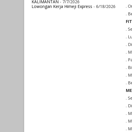
KALIMANTAN
- 7/7/2026
. O
Lowongan Kerja Himeji Express
- 6/18/2026
. B
FI
. S
. 
. D
. 
. 
. B
. M
. B
ME
. 
. D
. 
. 
. M