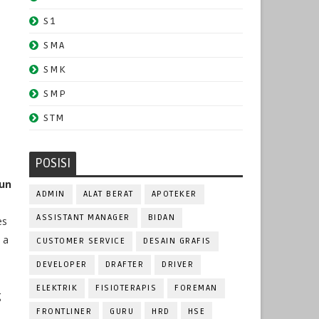
S1
SMA
SMK
SMP
STM
POSISI
hun
ADMIN
ALAT BERAT
APOTEKER
ASSISTANT MANAGER
BIDAN
es
 a
CUSTOMER SERVICE
DESAIN GRAFIS
DEVELOPER
DRAFTER
DRIVER
ELEKTRIK
FISIOTERAPIS
FOREMAN
g
FRONTLINER
GURU
HRD
HSE