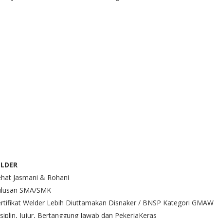
LDER
ehat Jasmani & Rohani
Lulusan SMA/SMK
ertifikat Welder Lebih Diuttamakan Disnaker / BNSP Kategori GMAW
isiplin, Jujur, Bertanggung Jawab dan PekerjaKeras