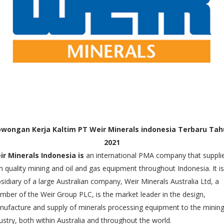
wongan Kerja Kaltim PT Weir Minerals indonesia Terbaru Ta
2021
ir Minerals Indonesia is
an international PMA company that suppli
h quality mining and oil and gas equipment throughout Indonesia. It is
sidiary of a large Australian company, Weir Minerals Australia Ltd, a
ber of the Weir Group PLC, is the market leader in the design,
ufacture and supply of minerals processing equipment to the minin
ustry, both within Australia and throughout the world.