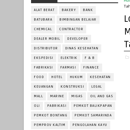
Ho
Tah
ALAT BERAT
BAKERY
BANK
L
BATUBARA
BIMBINGAN BELAJAR
M
CHEMICAL
CONTRACTOR
DEALER MOBIL
DEVELOPER
T
DISTRIBUTOR
DINAS KESEHATAN
EKSPEDISI
ELEKTRIK
F & B
FABRIKASI
FARMASI
FINANCE
FOOD
HOTEL
HUKUM
KESEHATAN
KEUANGAN
KONSTRUKSI
LEGAL
MALL
MARINE
MIGAS
OIL AND GAS
OLI
PABRIKASI
PEMKOT BALIKPAPAN
PEMKOT BONTANG
PEMKOT SAMARINDA
PEMPROV KALTIM
PENGOLAHAN KAYU