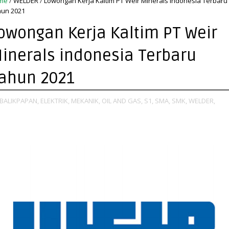
me
/
WELDER
/
Lowongan Kerja Kaltim PT Weir Minerals indonesia Terbaru
un 2021
owongan Kerja Kaltim PT Weir
inerals indonesia Terbaru
ahun 2021
BALIKPAPAN,
ELEKTRIK,
MEKANIK,
OIL AND GAS,
S1,
SMA,
SMK,
WELDER,