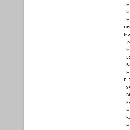
. 
. 
. M
Di
Me
. M
. 
. L
. B
. 
EL
. S
. D
. P
. M
. 
. M