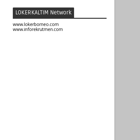
LOKERKALTIM Network
www.lokerborneo.com
www.inforekrutmen.com