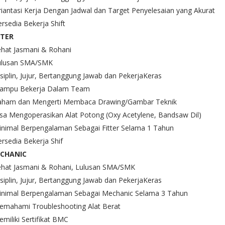
riantasi Kerja Dengan Jadwal dan Target Penyelesaian yang Akurat
ersedia Bekerja Shift
TTER
ehat Jasmani & Rohani
Lulusan SMA/SMK
isiplin, Jujur, Bertanggung Jawab dan PekerjaKeras
Mampu Bekerja Dalam Team
Paham dan Mengerti Membaca Drawing/Gambar Teknik
isa Mengoperasikan Alat Potong (Oxy Acetylene, Bandsaw Dil)
inimal Berpengalaman Sebagai Fitter Selama 1 Tahun
ersedia Bekerja Shif
CHANIC
Sehat Jasmani & Rohani, Lulusan SMA/SMK
isiplin, Jujur, Bertanggung Jawab dan PekerjaKeras
Minimal Berpengalaman Sebagai Mechanic Selama 3 Tahun
Memahami Troubleshooting Alat Berat
emiliki Sertifikat BMC