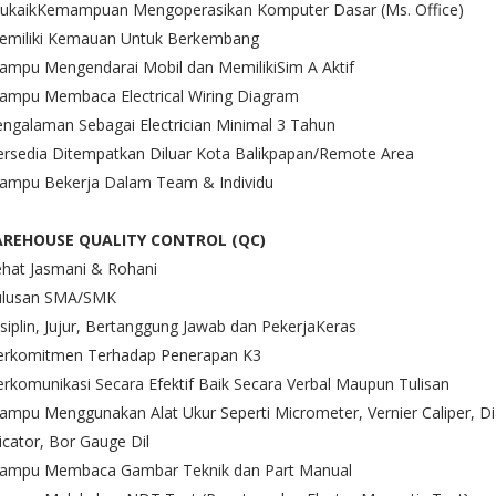
sukaikKemampuan Mengoperasikan Komputer Dasar (Ms. Office)
Memiliki Kemauan Untuk Berkembang
ampu Mengendarai Mobil dan MemilikiSim A Aktif
Mampu Membaca Electrical Wiring Diagram
engalaman Sebagai Electrician Minimal 3 Tahun
ersedia Ditempatkan Diluar Kota Balikpapan/Remote Area
Mampu Bekerja Dalam Team & Individu
REHOUSE QUALITY CONTROL (QC)
ehat Jasmani & Rohani
Lulusan SMA/SMK
isiplin, Jujur, Bertanggung Jawab dan PekerjaKeras
Berkomitmen Terhadap Penerapan K3
erkomunikasi Secara Efektif Baik Secara Verbal Maupun Tulisan
ampu Menggunakan Alat Ukur Seperti Micrometer, Vernier Caliper, Di
icator, Bor Gauge Dil
Mampu Membaca Gambar Teknik dan Part Manual