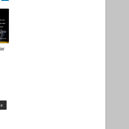
dar
ma