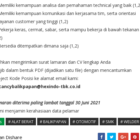
Memiliki kemampuan analisa dan pemahaman technical yang baik (1,2
Memiliki kemampuan komunikasi dan kerjasama tim, serta orientasi
ayanan customer yang tinggi (1,2)
Pekerja keras, cermat, sabar, serta mampu bekerja di bawah tekanan
2)
Bersedia ditempatkan dimana saja (1,2)
ahkan mengirimkan surat lamaran dan CV lengkap Anda
ib dalam bentuk PDF (dijadikan satu file) dengan mencantumkan
ject Kode Posisi ke alamat email kami:
cancybalikpapan@hexindo-tbk.co.id
aran diterima paling lambat tanggal 30 Juni 2021
mi menjamin kerahasiaan data pelamar
s
# ALAT BERAT
# BALIKPAPAN
# OTOMOTIF
# SMK
# WELDER
kan Dishare