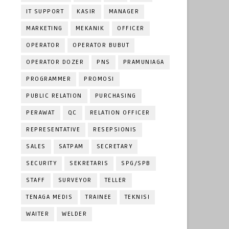
IT SUPPORT
KASIR
MANAGER
MARKETING
MEKANIK
OFFICER
OPERATOR
OPERATOR BUBUT
OPERATOR DOZER
PNS
PRAMUNIAGA
PROGRAMMER
PROMOSI
PUBLIC RELATION
PURCHASING
PERAWAT
QC
RELATION OFFICER
REPRESENTATIVE
RESEPSIONIS
SALES
SATPAM
SECRETARY
SECURITY
SEKRETARIS
SPG/SPB
STAFF
SURVEYOR
TELLER
TENAGA MEDIS
TRAINEE
TEKNISI
WAITER
WELDER