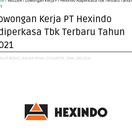
me
/
WELDER
/
Lowongan Kerja PT Hexindo Adiperkasa Tbk Terbaru Tahun
1
owongan Kerja PT Hexindo
diperkasa Tbk Terbaru Tahun
021
ALAT BERAT,
BALIKPAPAN,
OTOMOTIF,
SMK,
WELDER,