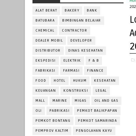
Ho
202
ALAT BERAT
BAKERY
BANK
L
BATUBARA
BIMBINGAN BELAJAR
A
CHEMICAL
CONTRACTOR
DEALER MOBIL
DEVELOPER
2
DISTRIBUTOR
DINAS KESEHATAN
EKSPEDISI
ELEKTRIK
F & B
FABRIKASI
FARMASI
FINANCE
FOOD
HOTEL
HUKUM
KESEHATAN
KEUANGAN
KONSTRUKSI
LEGAL
MALL
MARINE
MIGAS
OIL AND GAS
OLI
PABRIKASI
PEMKOT BALIKPAPAN
PEMKOT BONTANG
PEMKOT SAMARINDA
PEMPROV KALTIM
PENGOLAHAN KAYU