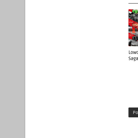
Lowo
Saga
Po