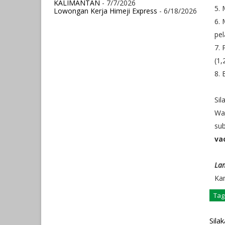
KALIMANTAN
- 7/7/2026
5. 
Lowongan Kerja Himeji Express
- 6/18/2026
6. 
pel
7. 
(1,
8. 
Sil
Waj
sub
va
Lam
Ka
Tag
Sila