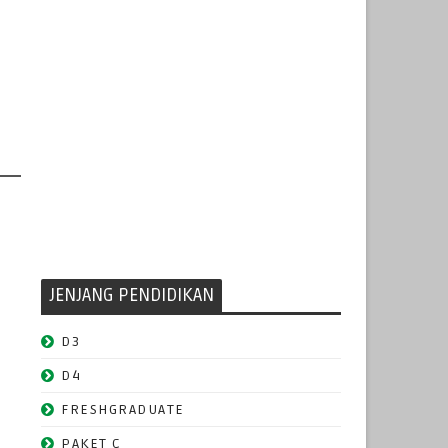
JENJANG PENDIDIKAN
D3
D4
FRESHGRADUATE
PAKET C