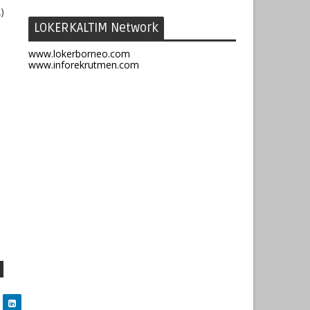
)
LOKERKALTIM Network
www.lokerborneo.com
www.inforekrutmen.com