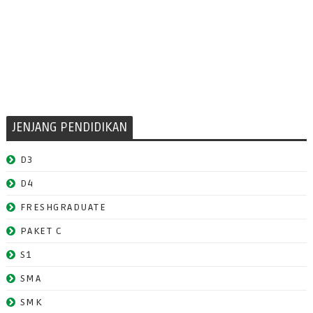
JENJANG PENDIDIKAN
D3
D4
FRESHGRADUATE
PAKET C
S1
SMA
SMK