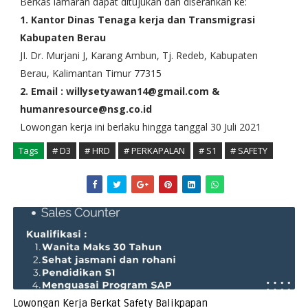
Berkas lamaran dapat ditujukan dan diserahkan ke:
1. Kantor Dinas Tenaga kerja dan Transmigrasi
Kabupaten Berau
JI. Dr. Murjani J, Karang Ambun, Tj. Redeb, Kabupaten
Berau, Kalimantan Timur 77315
2. Email : willysetyawan14@gmail.com &
humanresource@nsg.co.id
Lowongan kerja ini berlaku hingga tanggal 30 Juli 2021
Tags
# D3
# HRD
# PERKAPALAN
# S1
# SAFETY
Lowongan Kerja Berkat Safety Balikpapan