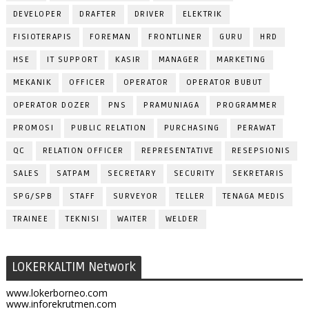
DEVELOPER
DRAFTER
DRIVER
ELEKTRIK
FISIOTERAPIS
FOREMAN
FRONTLINER
GURU
HRD
HSE
IT SUPPORT
KASIR
MANAGER
MARKETING
MEKANIK
OFFICER
OPERATOR
OPERATOR BUBUT
OPERATOR DOZER
PNS
PRAMUNIAGA
PROGRAMMER
PROMOSI
PUBLIC RELATION
PURCHASING
PERAWAT
QC
RELATION OFFICER
REPRESENTATIVE
RESEPSIONIS
SALES
SATPAM
SECRETARY
SECURITY
SEKRETARIS
SPG/SPB
STAFF
SURVEYOR
TELLER
TENAGA MEDIS
TRAINEE
TEKNISI
WAITER
WELDER
LOKERKALTIM Network
www.lokerborneo.com
www.inforekrutmen.com