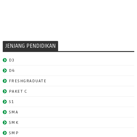
JENJANG PENDIDIKAN
D3
D4
FRESHGRADUATE
PAKET C
S1
SMA
SMK
SMP