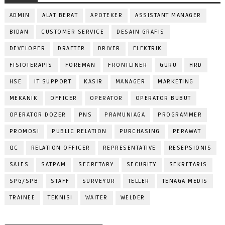
ADMIN
ALAT BERAT
APOTEKER
ASSISTANT MANAGER
BIDAN
CUSTOMER SERVICE
DESAIN GRAFIS
DEVELOPER
DRAFTER
DRIVER
ELEKTRIK
FISIOTERAPIS
FOREMAN
FRONTLINER
GURU
HRD
HSE
IT SUPPORT
KASIR
MANAGER
MARKETING
MEKANIK
OFFICER
OPERATOR
OPERATOR BUBUT
OPERATOR DOZER
PNS
PRAMUNIAGA
PROGRAMMER
PROMOSI
PUBLIC RELATION
PURCHASING
PERAWAT
QC
RELATION OFFICER
REPRESENTATIVE
RESEPSIONIS
SALES
SATPAM
SECRETARY
SECURITY
SEKRETARIS
SPG/SPB
STAFF
SURVEYOR
TELLER
TENAGA MEDIS
TRAINEE
TEKNISI
WAITER
WELDER