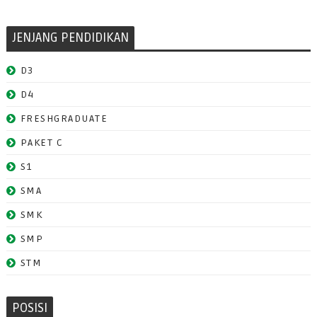
JENJANG PENDIDIKAN
D3
D4
FRESHGRADUATE
PAKET C
S1
SMA
SMK
SMP
STM
POSISI