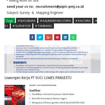
• Willing work on Site
send your cv to:
recruitment@pipit-pmj.co.id
Subject: Survey & Mapping Engineer
Tags
# BATUBARA
# KALIMANTAN UTARA
# KALTARA
#
S1
# SURVEYOR
# TAMBANG
Lowongan Kerja PT SUCI LUWES PANGESTU