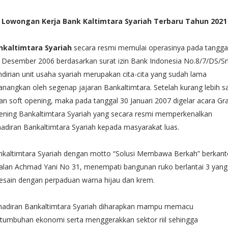
Lowongan Kerja Bank Kaltimtara Syariah Terbaru Tahun 2021
nkaltimtara Syariah
secara resmi memulai operasinya pada tangga
 Desember 2006 berdasarkan surat izin Bank Indonesia No.8/7/DS/S
dirian unit usaha syariah merupakan cita-cita yang sudah lama
anangkan oleh segenap jajaran Bankaltimtara. Setelah kurang lebih s
an soft opening, maka pada tanggal 30 Januari 2007 digelar acara Gr
ening Bankaltimtara Syariah yang secara resmi memperkenalkan
adiran Bankaltimtara Syariah kepada masyarakat luas.
nkaltimtara Syariah dengan motto “Solusi Membawa Berkah” berkant
jalan Achmad Yani No 31, menempati bangunan ruko berlantai 3 yang
desain dengan perpaduan warna hijau dan krem.
hadiran Bankaltimtara Syariah diharapkan mampu memacu
tumbuhan ekonomi serta menggerakkan sektor riil sehingga