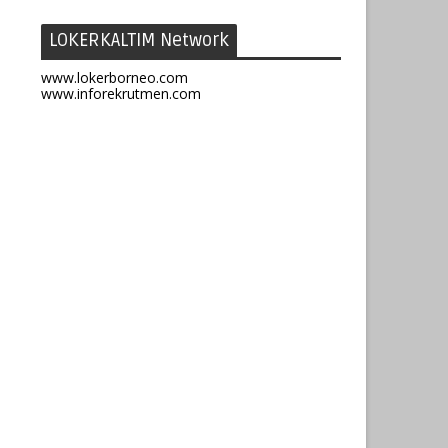
LOKERKALTIM Network
www.lokerborneo.com
www.inforekrutmen.com