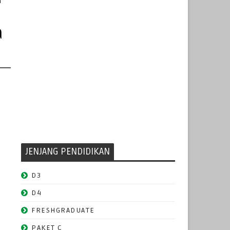
n
a
JENJANG PENDIDIKAN
D3
D4
FRESHGRADUATE
PAKET C