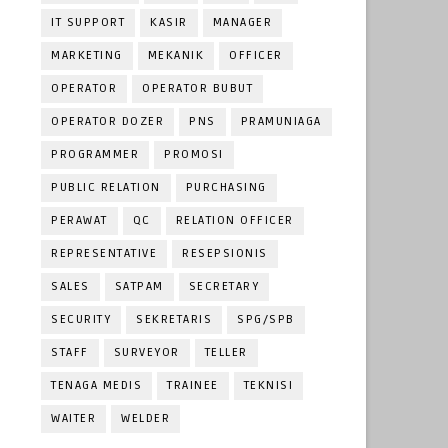
IT SUPPORT
KASIR
MANAGER
MARKETING
MEKANIK
OFFICER
OPERATOR
OPERATOR BUBUT
OPERATOR DOZER
PNS
PRAMUNIAGA
PROGRAMMER
PROMOSI
PUBLIC RELATION
PURCHASING
PERAWAT
QC
RELATION OFFICER
REPRESENTATIVE
RESEPSIONIS
SALES
SATPAM
SECRETARY
SECURITY
SEKRETARIS
SPG/SPB
STAFF
SURVEYOR
TELLER
TENAGA MEDIS
TRAINEE
TEKNISI
WAITER
WELDER