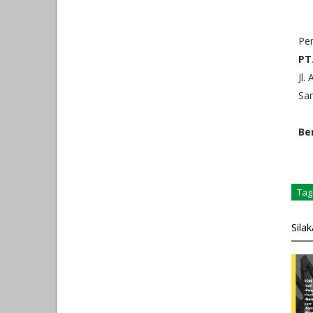
Pe
PT
Jl.
Sa
Be
Tag
Sila