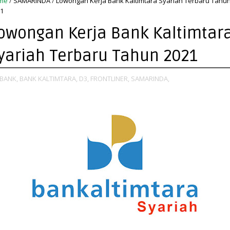
me
/
SAMARINDA
/
Lowongan Kerja Bank Kaltimtara Syariah Terbaru Tahu
1
owongan Kerja Bank Kaltimtar
yariah Terbaru Tahun 2021
BANK,
BANK KALTIMTARA,
D3,
FRONTLINER,
SAMARINDA,