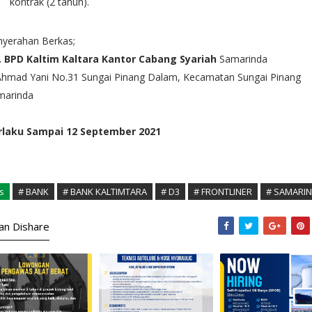
kontrak (2 tahun).
nyerahan Berkas;
. BPD Kaltim Kaltara Kantor Cabang Syariah
Samarinda
 Ahmad Yani No.31 Sungai Pinang Dalam, Kecamatan Sungai Pinang
marinda
rlaku Sampai 12 September 2021
s
# BANK
# BANK KALTIMTARA
# D3
# FRONTLINER
# SAMARI
kan Dishare