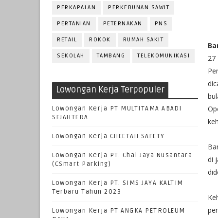
PERKAPALAN
PERKEBUNAN SAWIT
PERTANIAN
PETERNAKAN
PNS
RETAIL
ROKOK
RUMAH SAKIT
Ba
SEKOLAH
TAMBANG
TELEKOMUNIKASI
27
Pen
dic
Lowongan Kerja Terpopuler
bul
Op
Lowongan Kerja PT MULTITAMA ABADI
SEJAHTERA
keh
Lowongan Kerja CHEETAH SAFETY
Ba
Lowongan Kerja PT. Chai Jaya Nusantara
di 
(CSmart Parking)
di
Lowongan Kerja PT. SIMS JAYA KALTIM
Terbaru Tahun 2023
Ke
per
Lowongan Kerja PT ANGKA PETROLEUM